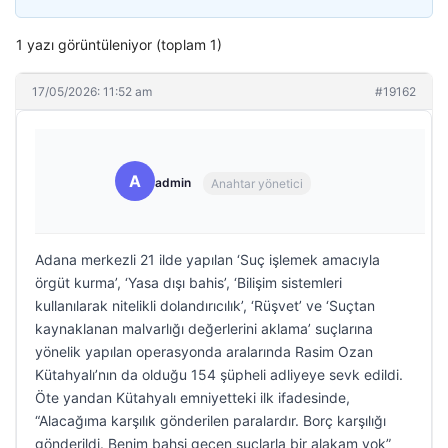
1 yazı görüntüleniyor (toplam 1)
17/05/2026: 11:52 am
#19162
A
admin
Anahtar yönetici
Adana merkezli 21 ilde yapılan ‘Suç işlemek amacıyla
örgüt kurma’, ‘Yasa dışı bahis’, ‘Bilişim sistemleri
kullanılarak nitelikli dolandırıcılık’, ‘Rüşvet’ ve ‘Suçtan
kaynaklanan malvarlığı değerlerini aklama’ suçlarına
yönelik yapılan operasyonda aralarında Rasim Ozan
Kütahyalı’nın da olduğu 154 şüpheli adliyeye sevk edildi.
Öte yandan Kütahyalı emniyetteki ilk ifadesinde,
“Alacağıma karşılık gönderilen paralardır. Borç karşılığı
gönderildi. Benim bahsi geçen suçlarla bir alakam yok”