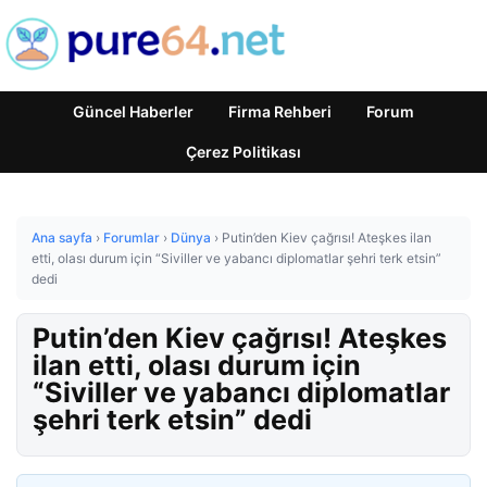
Güncel Haberler
Firma Rehberi
Forum
Çerez Politikası
Ana sayfa
›
Forumlar
›
Dünya
›
Putin’den Kiev çağrısı! Ateşkes ilan
etti, olası durum için “Siviller ve yabancı diplomatlar şehri terk etsin”
dedi
Putin’den Kiev çağrısı! Ateşkes
ilan etti, olası durum için
“Siviller ve yabancı diplomatlar
şehri terk etsin” dedi