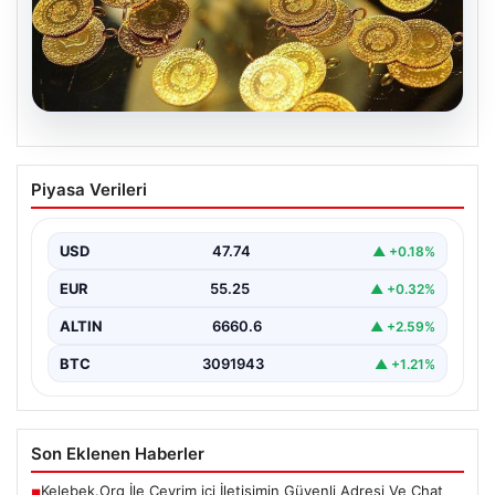
07.08.2026
Altın fiyatları canlı 7 Nisan 2026: Altın
Piyasa Verileri
fiyatları bugün ne kadar oldu?
USD
47.74
▲ +0.18%
EUR
55.25
▲ +0.32%
ALTIN
6660.6
▲ +2.59%
BTC
3091943
▲ +1.21%
Son Eklenen Haberler
Kelebek.Org İle Çevrim içi İletişimin Güvenli Adresi Ve Chat
■