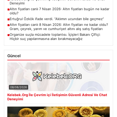
Deneyimi
Altın fiyatları canlı 7 Nisan 2026: Altın fiyatları bugün ne kadar
■
oldu?
Ertuğrul Özkök ifade verdi. “Aklımın ucundan bile geçmez”
■
Altın fiyatları canlı 8 Nisan 2026: Altın fiyatları ne kadar oldu?
■
Gram, çeyrek, yarım ve cumhuriyet altını alış satış fiyatları
Organize suçla mücadele toplantısı. İçişleri Bakanı Çiftçi:
■
Hiçbir suç yapılanmasına alan bırakmayacağız
Güncel
08/08/2026
Kelebek.Org İle Çevrim içi İletişimin Güvenli Adresi Ve Chat
Deneyimi