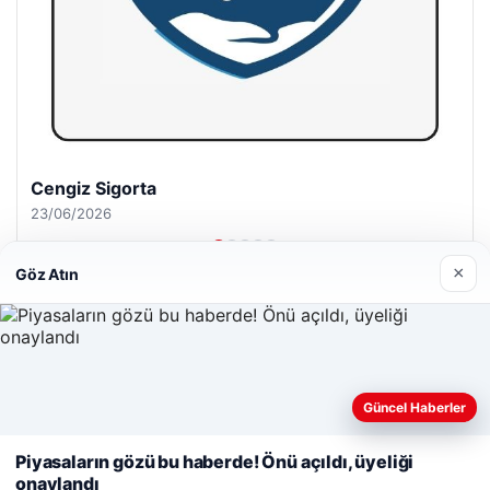
Cengiz Sigorta
23/06/2026
×
Göz Atın
© 2026 Pure64 – Güncel Haberler
Web sitemizi nasıl kullandığınızı daha iyi anlayabilmek,
Güncel Haberler
Yeminli Tercüman
|
Malta Dil Okulu
|
lemagrup.com.tr
deneyiminizi kişiselleştirmek ve geliştirmek amacıyla çerezler
zle
his
his
io
kullanıyoruz.
Çerez Politikamız
Piyasaların gözü bu haberde! Önü açıldı, üyeliği
onaylandı
Reddet
Kabul Et