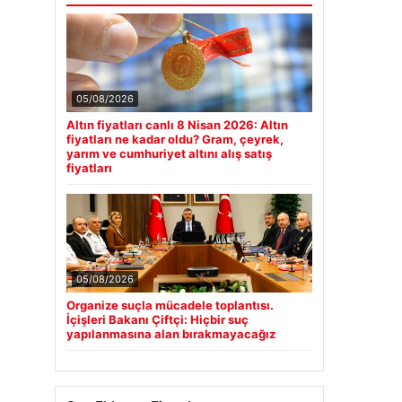
05/08/2026
Altın fiyatları canlı 8 Nisan 2026: Altın
fiyatları ne kadar oldu? Gram, çeyrek,
yarım ve cumhuriyet altını alış satış
fiyatları
05/08/2026
Organize suçla mücadele toplantısı.
İçişleri Bakanı Çiftçi: Hiçbir suç
yapılanmasına alan bırakmayacağız