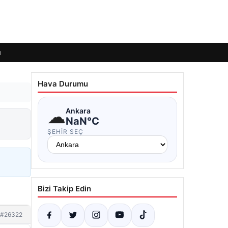
ı
Hava Durumu
☁
Ankara
NaN°C
ŞEHIR SEÇ
Bizi Takip Edin
#26322