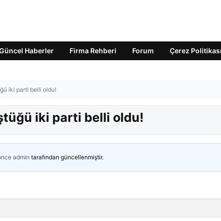
Güncel Haberler
Firma Rehberi
Forum
Çerez Politikas
 iki parti belli oldu!
üğü iki parti belli oldu!
 önce
admin
tarafından güncellenmiştir.