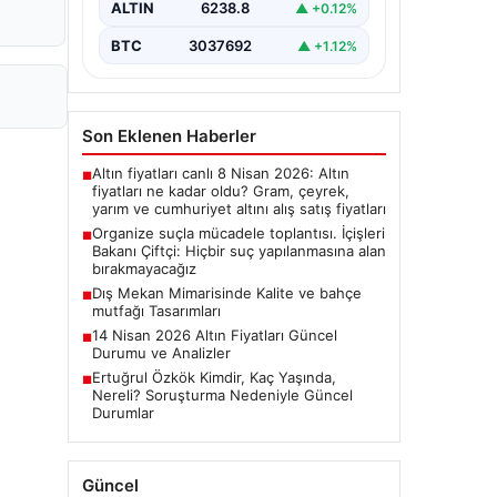
ALTIN
6238.8
▲ +0.12%
BTC
3037692
▲ +1.12%
Son Eklenen Haberler
Altın fiyatları canlı 8 Nisan 2026: Altın
■
fiyatları ne kadar oldu? Gram, çeyrek,
yarım ve cumhuriyet altını alış satış fiyatları
Organize suçla mücadele toplantısı. İçişleri
■
Bakanı Çiftçi: Hiçbir suç yapılanmasına alan
bırakmayacağız
Dış Mekan Mimarisinde Kalite ve bahçe
■
mutfağı Tasarımları
14 Nisan 2026 Altın Fiyatları Güncel
■
Durumu ve Analizler
Ertuğrul Özkök Kimdir, Kaç Yaşında,
■
Nereli? Soruşturma Nedeniyle Güncel
Durumlar
Güncel