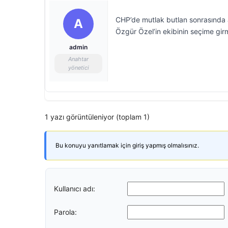
CHP’de mutlak butlan sonrasında a
A
Özgür Özel’in ekibinin seçime girme
admin
Anahtar
yönetici
1 yazı görüntüleniyor (toplam 1)
Bu konuyu yanıtlamak için giriş yapmış olmalısınız.
Kullanıcı adı:
Parola: