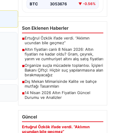
BTC
3053676
▼ -0.56%
Son Eklenen Haberler
Ertuğrul Özkök ifade verdi. “Aklımın
■
ucundan bile geçmez”
Altın fiyatları canlı 8 Nisan 2026: Altın
■
fiyatları ne kadar oldu? Gram, çeyrek,
yarım ve cumhuriyet altını alış satış fiyatları
Organize suçla mücadele toplantısı. İçişleri
■
Bakanı Çiftçi: Hiçbir suç yapılanmasına alan
bırakmayacağız
Dış Mekan Mimarisinde Kalite ve bahçe
■
mutfağı Tasarımları
14 Nisan 2026 Altın Fiyatları Güncel
■
Durumu ve Analizler
Güncel
Ertuğrul Özkök ifade verdi. “Aklımın
ucundan bile geçmez”