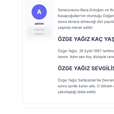
Senaryosunu Barış Erdoğan ve İlke
A
Kasapoğulları’nın oturduğu Doğan
sonra ekrana döneceği dizi yayın
admin
yaşında merak edildi.
Anahtar
yönetici
ÖZGE YAĞIZ KAÇ YA
Özge Yağız, 26 Eylül 1997 tarihind
tanınır. Adını sen Koy dizisiyle ta
ÖZGE YAĞIZ SEVGİLİS
Özge Yağız Sahipsizler’de Devran
sonra ayrılık kararı aldı. O dönem
yakınlaştığı iddia edildi.