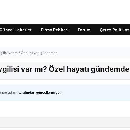
Güncel Haberler
Firma Rehberi
Forum
Çerez Politikas
gilisi var mı? Özel hayatı gündemde
vgilisi var mı? Özel hayatı gündemde
 önce
admin
tarafından güncellenmiştir.