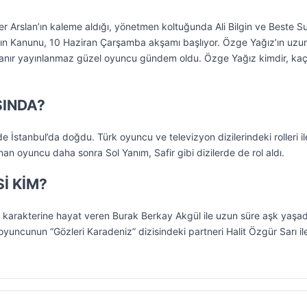
r Arslan’ın kaleme aldığı, yönetmen koltuğunda Ali Bilgin ve Beste Su
ın Kanunu, 10 Haziran Çarşamba akşamı başlıyor. Özge Yağız’ın uzu
lanır yayınlanmaz güzel oyuncu gündem oldu. Özge Yağız kimdir, ka
ŞINDA?
e İstanbul’da doğdu. Türk oyuncu ve televizyon dizilerindeki rolleri il
nınan oyuncu daha sonra Sol Yanım, Safir gibi dizilerde de rol aldı.
İ KİM?
 karakterine hayat veren Burak Berkay Akgül ile uzun süre aşk yaşa
 oyuncunun “Gözleri Karadeniz” dizisindeki partneri Halit Özgür Sarı il