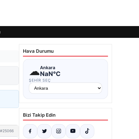
ı
Hava Durumu
☁
Ankara
NaN°C
ŞEHIR SEÇ
Bizi Takip Edin
#25066