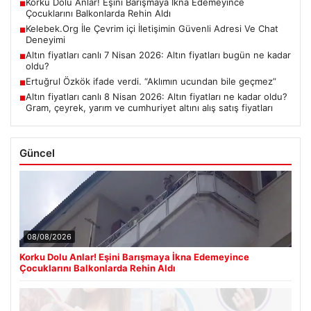
Korku Dolu Anlar! Eşini Barışmaya İkna Edemeyince
■
Çocuklarını Balkonlarda Rehin Aldı
Kelebek.Org İle Çevrim içi İletişimin Güvenli Adresi Ve Chat
■
Deneyimi
Altın fiyatları canlı 7 Nisan 2026: Altın fiyatları bugün ne kadar
■
oldu?
Ertuğrul Özkök ifade verdi. “Aklımın ucundan bile geçmez”
■
Altın fiyatları canlı 8 Nisan 2026: Altın fiyatları ne kadar oldu?
■
Gram, çeyrek, yarım ve cumhuriyet altını alış satış fiyatları
Güncel
08/08/2026
Korku Dolu Anlar! Eşini Barışmaya İkna Edemeyince
Çocuklarını Balkonlarda Rehin Aldı