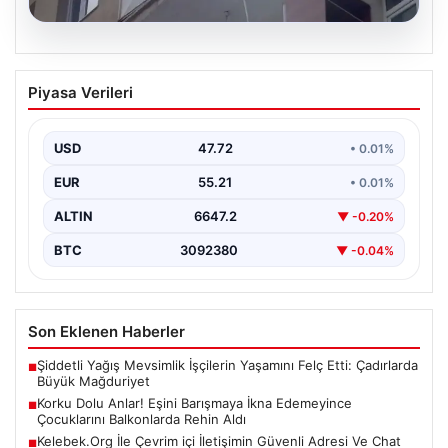
08.08.2026
Korku Dolu Anlar! Eşini Barışmaya İkna
Piyasa Verileri
Edemeyince Çocuklarını Balkonlarda
Rehin Aldı
USD
47.72
• 0.01%
Erzurum'da yaşanan bu korkutucu olay, aile içi
anlaşmazlıkların ne kadar ciddi sonuçlar
EUR
55.21
• 0.01%
doğurabileceğinin acı…
ALTIN
6647.2
▼ -0.20%
BTC
3092380
▼ -0.04%
Son Eklenen Haberler
Şiddetli Yağış Mevsimlik İşçilerin Yaşamını Felç Etti: Çadırlarda
■
Büyük Mağduriyet
Korku Dolu Anlar! Eşini Barışmaya İkna Edemeyince
■
Çocuklarını Balkonlarda Rehin Aldı
Kelebek.Org İle Çevrim içi İletişimin Güvenli Adresi Ve Chat
■