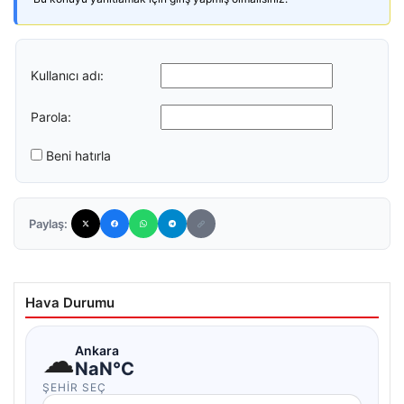
Kullanıcı adı:
Parola:
Beni hatırla
Paylaş:
Hava Durumu
☁
Ankara
NaN°C
ŞEHIR SEÇ