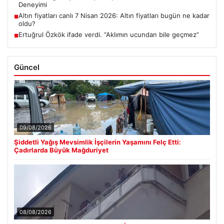
Deneyimi
Altın fiyatları canlı 7 Nisan 2026: Altın fiyatları bugün ne kadar
■
oldu?
Ertuğrul Özkök ifade verdi. “Aklımın ucundan bile geçmez”
■
Güncel
09/08/2026
Şiddetli Yağış Mevsimlik İşçilerin Yaşamını Felç Etti:
Çadırlarda Büyük Mağduriyet
08/08/2026