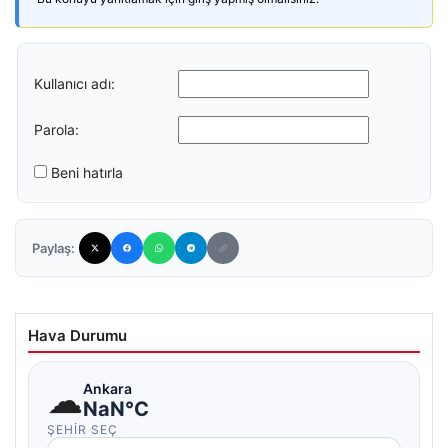
Kullanıcı adı:
Parola:
Beni hatırla
Paylaş:
Hava Durumu
☁
Ankara
NaN°C
ŞEHIR SEÇ