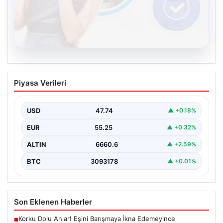
08.08.2026
Kelebek.Org İle Çevrim içi İletişimin
Piyasa Verileri
Güvenli Adresi Ve Chat Deneyimi
Dijital dünyasında bireylerin güvenli bir şekilde bağlantı
kurması büyük bir hassasiyet ifade etmektedir.
USD
47.74
▲ +0.18%
Güncel…
EUR
55.25
▲ +0.32%
ALTIN
6660.6
▲ +2.59%
BTC
3093178
▲ +0.01%
Son Eklenen Haberler
Korku Dolu Anlar! Eşini Barışmaya İkna Edemeyince
■