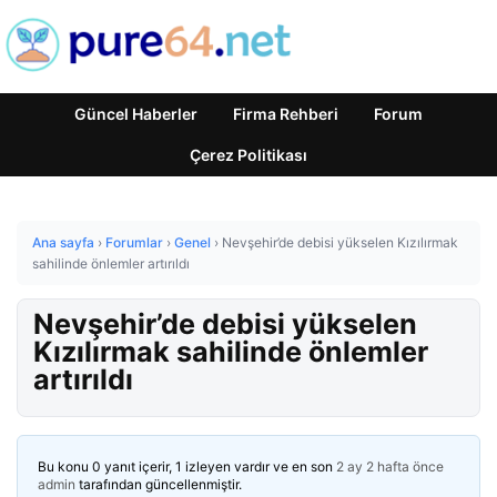
Güncel Haberler
Firma Rehberi
Forum
Çerez Politikası
Ana sayfa
›
Forumlar
›
Genel
›
Nevşehir’de debisi yükselen Kızılırmak
sahilinde önlemler artırıldı
Nevşehir’de debisi yükselen
Kızılırmak sahilinde önlemler
artırıldı
Bu konu 0 yanıt içerir, 1 izleyen vardır ve en son
2 ay 2 hafta önce
admin
tarafından güncellenmiştir.