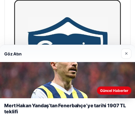
×
Göz Atın
Web sitemizi nasıl kullandığınızı daha iyi anlayabilmek,
Güncel Haberler
deneyiminizi kişiselleştirmek ve geliştirmek amacıyla çerezler
kullanıyoruz.
Çerez Politikamız
Mert Hakan Yandaş’tan Fenerbahçe’ye tarihi 1907 TL
teklifi
Reddet
Kabul Et
Hastaş Beton
26/05/2026