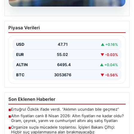
05.08.2026
Altın fiyatları canlı 8 Nisan 2026: Altın
Piyasa Verileri
fiyatları ne kadar oldu? Gram, çeyrek,
yarım ve cumhuriyet altını alış satış
fiyatları
USD
47.71
▲ +0.16%
EUR
55.02
▼ -0.03%
ALTIN
6495.4
▲ +0.04%
BTC
3053676
▼ -0.56%
Son Eklenen Haberler
Ertuğrul Özkök ifade verdi. “Aklımın ucundan bile geçmez”
■
Altın fiyatları canlı 8 Nisan 2026: Altın fiyatları ne kadar oldu?
■
Gram, çeyrek, yarım ve cumhuriyet altını alış satış fiyatları
Organize suçla mücadele toplantısı. İçişleri Bakanı Çiftçi:
■
Hiçbir suç yapılanmasına alan bırakmayacağız