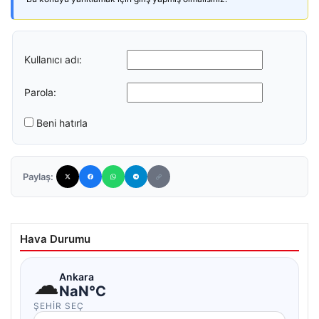
Kullanıcı adı:
Parola:
Beni hatırla
Paylaş:
Hava Durumu
☁
Ankara
NaN°C
ŞEHIR SEÇ