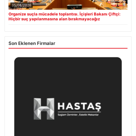
05/08/2026
Organize suçla mücadele toplantısı. İçişleri Bakanı Çiftçi:
Hiçbir suç yapılanmasına alan bırakmayacağız
Son Eklenen Firmalar