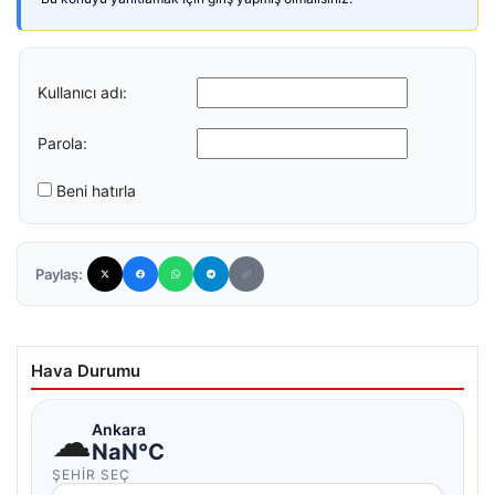
Kullanıcı adı:
Parola:
Beni hatırla
Paylaş:
Hava Durumu
☁
Ankara
NaN°C
ŞEHIR SEÇ