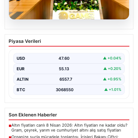
05.08.2026
Organize suçla mücadele toplantısı.
Piyasa Verileri
İçişleri Bakanı Çiftçi: Hiçbir suç
yapılanmasına alan bırakmayacağız
USD
47.60
▲ +0.04%
EUR
55.13
▲ +0.20%
ALTIN
6557.7
▲ +0.95%
BTC
3068550
▲ +1.01%
Son Eklenen Haberler
Altın fiyatları canlı 8 Nisan 2026: Altın fiyatları ne kadar oldu?
■
Gram, çeyrek, yarım ve cumhuriyet altını alış satış fiyatları
Organize suçla mücadele toplantısı. İçişleri Bakanı Çiftçi:
■