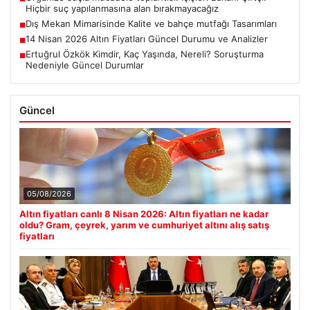
Hiçbir suç yapılanmasına alan bırakmayacağız
Dış Mekan Mimarisinde Kalite ve bahçe mutfağı Tasarımları
■
14 Nisan 2026 Altın Fiyatları Güncel Durumu ve Analizler
■
Ertuğrul Özkök Kimdir, Kaç Yaşında, Nereli? Soruşturma
■
Nedeniyle Güncel Durumlar
Güncel
05/08/2026
Altın fiyatları canlı 8 Nisan 2026: Altın fiyatları ne kadar
oldu? Gram, çeyrek, yarım ve cumhuriyet altını alış satış
fiyatları