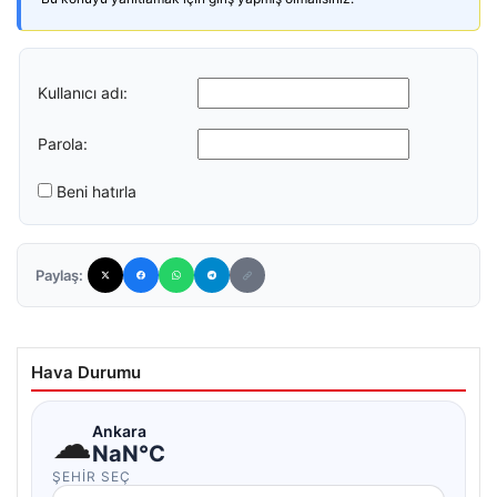
Kullanıcı adı:
Parola:
Beni hatırla
Paylaş:
Hava Durumu
☁
Ankara
NaN°C
ŞEHIR SEÇ