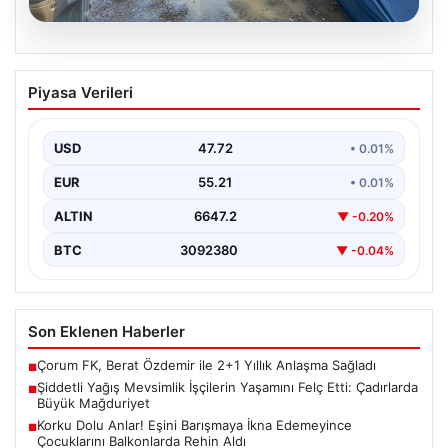
09.08.2026
Şiddetli Yağış Mevsimlik İşçilerin
Piyasa Verileri
Yaşamını Felç Etti: Çadırlarda Büyük
Mağduriyet
USD
47.72
• 0.01%
Zonguldak'ın Alaplı ilçesinde etkili olan sağanak yağış,
mevsimlik tarım işçilerini zor durumda bıraktı. Özellikle…
EUR
55.21
• 0.01%
ALTIN
6647.2
▼ -0.20%
BTC
3092380
▼ -0.04%
Son Eklenen Haberler
Çorum FK, Berat Özdemir ile 2+1 Yıllık Anlaşma Sağladı
■
Şiddetli Yağış Mevsimlik İşçilerin Yaşamını Felç Etti: Çadırlarda
■
Büyük Mağduriyet
Korku Dolu Anlar! Eşini Barışmaya İkna Edemeyince
■
Çocuklarını Balkonlarda Rehin Aldı