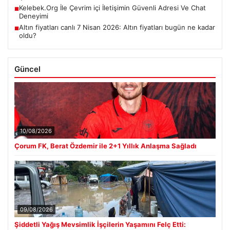
Kelebek.Org İle Çevrim içi İletişimin Güvenli Adresi Ve Chat
■
Deneyimi
Altın fiyatları canlı 7 Nisan 2026: Altın fiyatları bugün ne kadar
■
oldu?
Güncel
10/08/2026
Çorum FK, Berat Özdemir ile 2+1 Yıllık Anlaşma Sağladı
09/08/2026
Şiddetli Yağış Mevsimlik İşçilerin Yaşamını Felç Etti: