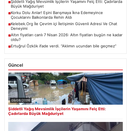
Şiddetli Yağış Mevsimlik İşçilerin Yaşamını Felç Etti: Çadırlarda
■
Büyük Mağduriyet
Korku Dolu Anlar! Eşini Barışmaya İkna Edemeyince
■
Çocuklarını Balkonlarda Rehin Aldı
Kelebek.Org İle Çevrim içi İletişimin Güvenli Adresi Ve Chat
■
Deneyimi
Altın fiyatları canlı 7 Nisan 2026: Altın fiyatları bugün ne kadar
■
oldu?
Ertuğrul Özkök ifade verdi. “Aklımın ucundan bile geçmez”
■
Güncel
09/08/2026
Şiddetli Yağış Mevsimlik İşçilerin Yaşamını Felç Etti:
Çadırlarda Büyük Mağduriyet