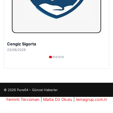
Cengiz Sigorta
23/06/2026
© 2026 Pure64 – Güncel Haberler
 bonusu
Yeminli Tercüman
|
Malta Dil Okulu
|
lemagrup.com.tr
ç İzle
bahis
bahis
tcio