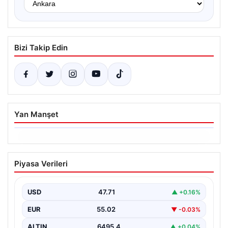
Bizi Takip Edin
Yan Manşet
06.08.2026
Ertuğrul Özkök ifade verdi. “Aklımın
Piyasa Verileri
ucundan bile geçmez”
USD
47.71
▲ +0.16%
EUR
55.02
▼ -0.03%
ALTIN
6495.4
▲ +0.04%