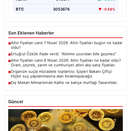
BTC
3053676
▼ -0.56%
Son Eklenen Haberler
Altın fiyatları canlı 7 Nisan 2026: Altın fiyatları bugün ne kadar
■
oldu?
Ertuğrul Özkök ifade verdi. “Aklımın ucundan bile geçmez”
■
Altın fiyatları canlı 8 Nisan 2026: Altın fiyatları ne kadar oldu?
■
Gram, çeyrek, yarım ve cumhuriyet altını alış satış fiyatları
Organize suçla mücadele toplantısı. İçişleri Bakanı Çiftçi:
■
Hiçbir suç yapılanmasına alan bırakmayacağız
Dış Mekan Mimarisinde Kalite ve bahçe mutfağı Tasarımları
■
Güncel