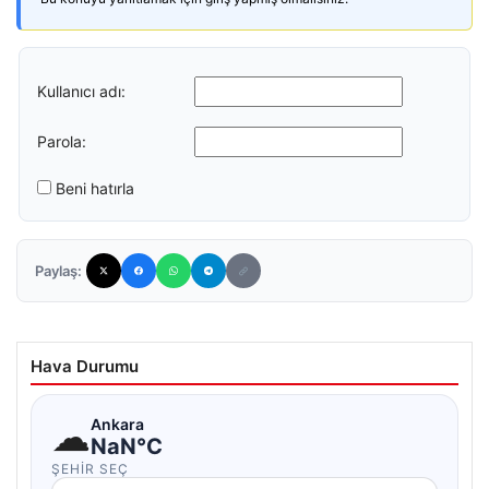
Kullanıcı adı:
Parola:
Beni hatırla
Paylaş:
Hava Durumu
☁
Ankara
NaN°C
ŞEHIR SEÇ