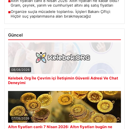
Altın fiyatları canlı 8 Nisan 2026: Altın fiyatları ne kadar oldu?
■
Gram, çeyrek, yarım ve cumhuriyet altını alış satış fiyatları
Organize suçla mücadele toplantısı. İçişleri Bakanı Çiftçi:
■
Hiçbir suç yapılanmasına alan bırakmayacağız
Güncel
08/08/2026
Kelebek.Org İle Çevrim içi İletişimin Güvenli Adresi Ve Chat
Deneyimi
07/08/2026
Altın fiyatları canlı 7 Nisan 2026: Altın fiyatları bugün ne