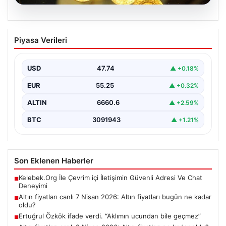
07.08.2026
Altın fiyatları canlı 7 Nisan 2026: Altın
Piyasa Verileri
fiyatları bugün ne kadar oldu?
USD
47.74
▲ +0.18%
EUR
55.25
▲ +0.32%
ALTIN
6660.6
▲ +2.59%
BTC
3091943
▲ +1.21%
Son Eklenen Haberler
Kelebek.Org İle Çevrim içi İletişimin Güvenli Adresi Ve Chat
■
Deneyimi
Altın fiyatları canlı 7 Nisan 2026: Altın fiyatları bugün ne kadar
■
oldu?
Ertuğrul Özkök ifade verdi. “Aklımın ucundan bile geçmez”
■