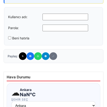
Kullanıcı adı:
Parola:
Beni hatırla
Paylaş:
Hava Durumu
☁
Ankara
NaN°C
ŞEHIR SEÇ