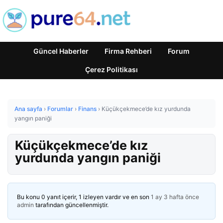
Güncel Haberler
Firma Rehberi
Forum
Çerez Politikası
Ana sayfa
›
Forumlar
›
Finans
›
Küçükçekmece’de kız yurdunda
yangın paniği
Küçükçekmece’de kız
yurdunda yangın paniği
Bu konu 0 yanıt içerir, 1 izleyen vardır ve en son
1 ay 3 hafta önce
admin
tarafından güncellenmiştir.