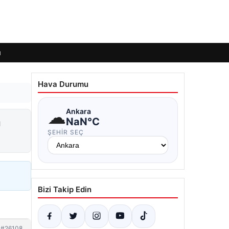
ı
Hava Durumu
☁
Ankara
a
NaN°C
ŞEHIR SEÇ
Bizi Takip Edin
#26108