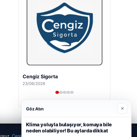
Cengiz Sigorta
23/06/2026
×
Göz Atın
Klima yoluyla bulaşıyor, komaya bile
neden olabiliyor! Bu aylarda dikkat
ıyoruz.
Çerez Politikamız
Reddet
Kabul Et