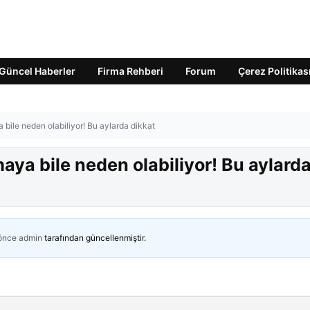
Güncel Haberler
Firma Rehberi
Forum
Çerez Politikas
 bile neden olabiliyor! Bu aylarda dikkat
aya bile neden olabiliyor! Bu aylard
 önce
admin
tarafından güncellenmiştir.