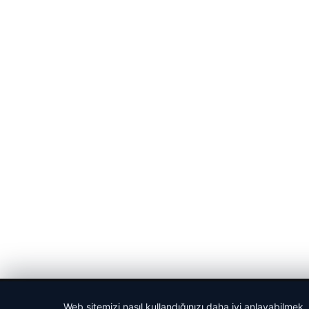
© 2026 Pure64 – Güncel Haberler
Web sitemizi nasıl kullandığınızı daha iyi anlayabilmek,