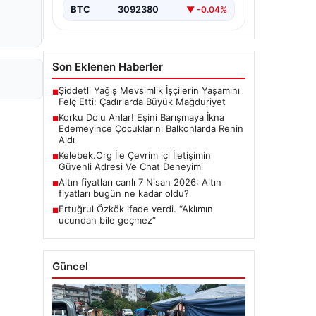
BTC
3092380
▼ -0.04%
Son Eklenen Haberler
Şiddetli Yağış Mevsimlik İşçilerin Yaşamını
■
Felç Etti: Çadırlarda Büyük Mağduriyet
Korku Dolu Anlar! Eşini Barışmaya İkna
■
Edemeyince Çocuklarını Balkonlarda Rehin
Aldı
Kelebek.Org İle Çevrim içi İletişimin
■
Güvenli Adresi Ve Chat Deneyimi
Altın fiyatları canlı 7 Nisan 2026: Altın
■
fiyatları bugün ne kadar oldu?
Ertuğrul Özkök ifade verdi. “Aklımın
■
ucundan bile geçmez”
Güncel