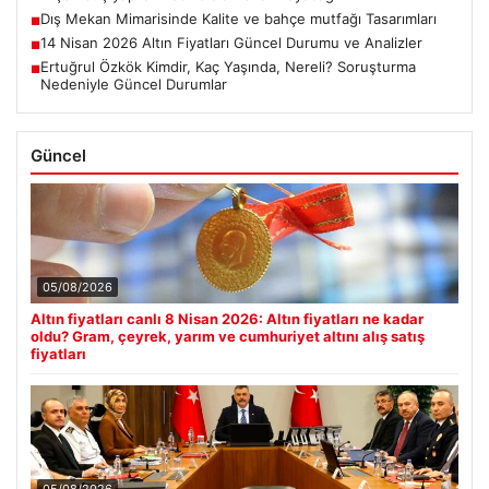
Dış Mekan Mimarisinde Kalite ve bahçe mutfağı Tasarımları
■
14 Nisan 2026 Altın Fiyatları Güncel Durumu ve Analizler
■
Ertuğrul Özkök Kimdir, Kaç Yaşında, Nereli? Soruşturma
■
Nedeniyle Güncel Durumlar
Güncel
05/08/2026
Altın fiyatları canlı 8 Nisan 2026: Altın fiyatları ne kadar
oldu? Gram, çeyrek, yarım ve cumhuriyet altını alış satış
fiyatları
05/08/2026