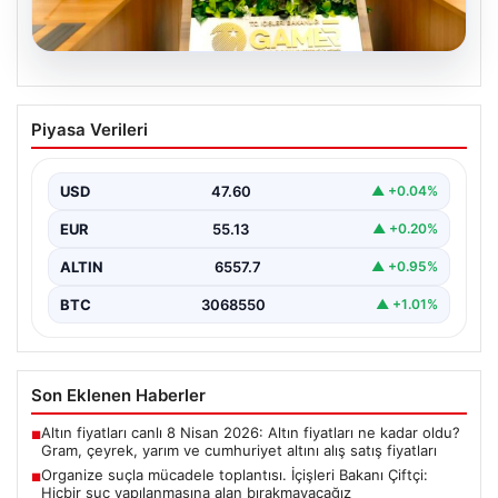
05.08.2026
Organize suçla mücadele toplantısı.
Piyasa Verileri
İçişleri Bakanı Çiftçi: Hiçbir suç
yapılanmasına alan bırakmayacağız
USD
47.60
▲ +0.04%
EUR
55.13
▲ +0.20%
ALTIN
6557.7
▲ +0.95%
BTC
3068550
▲ +1.01%
Son Eklenen Haberler
Altın fiyatları canlı 8 Nisan 2026: Altın fiyatları ne kadar oldu?
■
Gram, çeyrek, yarım ve cumhuriyet altını alış satış fiyatları
Organize suçla mücadele toplantısı. İçişleri Bakanı Çiftçi:
■
Hiçbir suç yapılanmasına alan bırakmayacağız