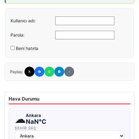
Kullanıcı adı:
Parola:
Beni hatırla
Paylaş:
Hava Durumu
☁
Ankara
NaN°C
ŞEHIR SEÇ