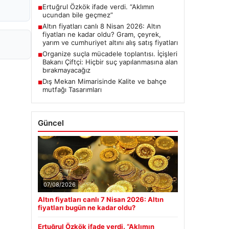
Ertuğrul Özkök ifade verdi. “Aklımın
■
ucundan bile geçmez”
Altın fiyatları canlı 8 Nisan 2026: Altın
■
fiyatları ne kadar oldu? Gram, çeyrek,
yarım ve cumhuriyet altını alış satış fiyatları
Organize suçla mücadele toplantısı. İçişleri
■
Bakanı Çiftçi: Hiçbir suç yapılanmasına alan
bırakmayacağız
Dış Mekan Mimarisinde Kalite ve bahçe
■
mutfağı Tasarımları
Güncel
07/08/2026
Altın fiyatları canlı 7 Nisan 2026: Altın
fiyatları bugün ne kadar oldu?
Ertuğrul Özkök ifade verdi. “Aklımın