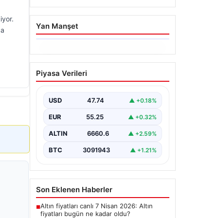
iyor.
Yan Manşet
da
06.08.2026
Ertuğrul Özkök ifade
Piyasa Verileri
verdi. “Aklımın ucundan
bile geçmez”
USD
47.74
▲ +0.18%
EUR
55.25
▲ +0.32%
ALTIN
6660.6
▲ +2.59%
BTC
3091943
▲ +1.21%
Son Eklenen Haberler
Altın fiyatları canlı 7 Nisan 2026: Altın
■
fiyatları bugün ne kadar oldu?