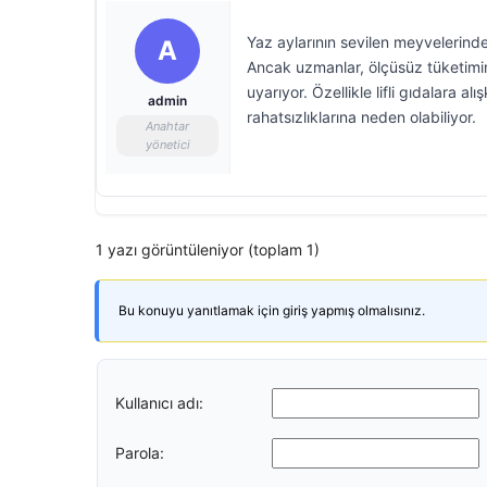
Yaz aylarının sevilen meyvelerinde
A
Ancak uzmanlar, ölçüsüz tüketimin
uyarıyor. Özellikle lifli gıdalara al
admin
rahatsızlıklarına neden olabiliyor.
Anahtar
yönetici
1 yazı görüntüleniyor (toplam 1)
Bu konuyu yanıtlamak için giriş yapmış olmalısınız.
Kullanıcı adı:
Parola: