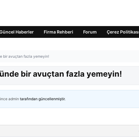
Güncel Haberler
Firma Rehberi
Forum
Çerez Politikas
de bir avuçtan fazla yemeyin!
Günde bir avuçtan fazla yemeyin!
 önce
admin
tarafından güncellenmiştir.