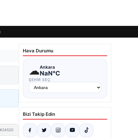
ı
Hava Durumu
☁
Ankara
NaN°C
ŞEHIR SEÇ
Bizi Takip Edin
#24520