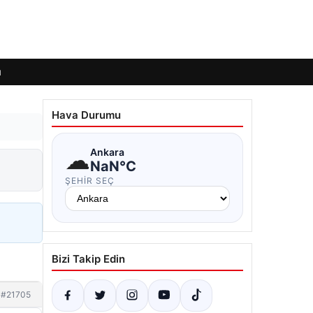
ı
Hava Durumu
☁
Ankara
NaN°C
ŞEHIR SEÇ
Bizi Takip Edin
#21705