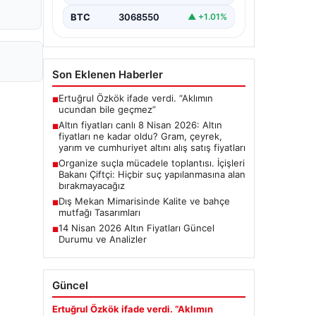
BTC
3068550
▲ +1.01%
Son Eklenen Haberler
Ertuğrul Özkök ifade verdi. “Aklımın
■
ucundan bile geçmez”
Altın fiyatları canlı 8 Nisan 2026: Altın
■
fiyatları ne kadar oldu? Gram, çeyrek,
yarım ve cumhuriyet altını alış satış fiyatları
Organize suçla mücadele toplantısı. İçişleri
■
Bakanı Çiftçi: Hiçbir suç yapılanmasına alan
bırakmayacağız
Dış Mekan Mimarisinde Kalite ve bahçe
■
mutfağı Tasarımları
14 Nisan 2026 Altın Fiyatları Güncel
■
Durumu ve Analizler
Güncel
Ertuğrul Özkök ifade verdi. “Aklımın