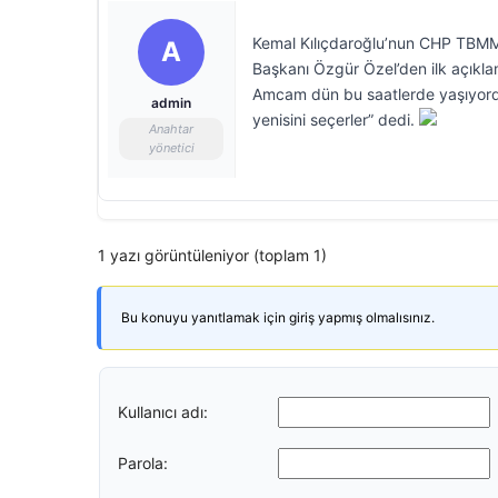
Kemal Kılıçdaroğlu’nun CHP TBMM G
A
Başkanı Özgür Özel’den ilk açıklam
Amcam dün bu saatlerde yaşıyordu,
admin
yenisini seçerler” dedi.
Anahtar
yönetici
1 yazı görüntüleniyor (toplam 1)
Bu konuyu yanıtlamak için giriş yapmış olmalısınız.
Kullanıcı adı:
Parola: