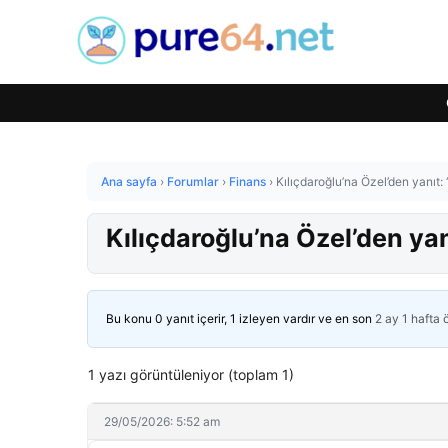
Ana sayfa
›
Forumlar
›
Finans
›
Kılıçdaroğlu’na Özel’den yanıt:
Kılıçdaroğlu’na Özel’den yan
Bu konu 0 yanıt içerir, 1 izleyen vardır ve en son
2 ay 1 hafta
1 yazı görüntüleniyor (toplam 1)
29/05/2026: 5:52 am