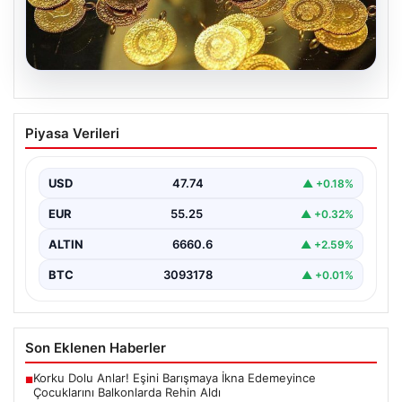
07.08.2026
Altın fiyatları canlı 7 Nisan 2026: Altın
Piyasa Verileri
fiyatları bugün ne kadar oldu?
USD
47.74
▲ +0.18%
EUR
55.25
▲ +0.32%
ALTIN
6660.6
▲ +2.59%
BTC
3093178
▲ +0.01%
Son Eklenen Haberler
Korku Dolu Anlar! Eşini Barışmaya İkna Edemeyince
■
Çocuklarını Balkonlarda Rehin Aldı