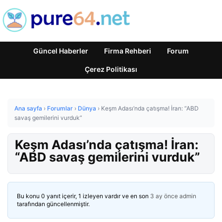
Güncel Haberler
Firma Rehberi
Forum
Çerez Politikası
Ana sayfa
›
Forumlar
›
Dünya
›
Keşm Adası’nda çatışma! İran: “ABD
savaş gemilerini vurduk”
Keşm Adası’nda çatışma! İran:
“ABD savaş gemilerini vurduk”
Bu konu 0 yanıt içerir, 1 izleyen vardır ve en son
3 ay önce
admin
tarafından güncellenmiştir.