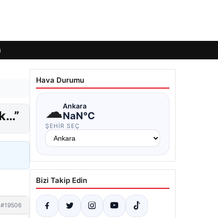
ı
Hava Durumu
☁
Ankara
uk…”
NaN°C
ŞEHIR SEÇ
Bizi Takip Edin
#19506