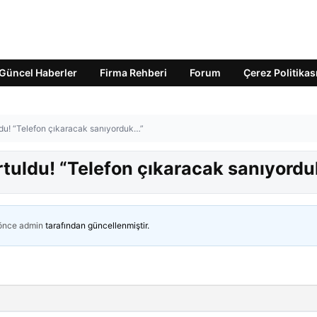
Güncel Haberler
Firma Rehberi
Forum
Çerez Politikas
ldu! “Telefon çıkaracak sanıyorduk…”
rtuldu! “Telefon çıkaracak sanıyord
 önce
admin
tarafından güncellenmiştir.