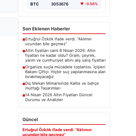
BTC
3053676
▼ -0.56%
Son Eklenen Haberler
Ertuğrul Özkök ifade verdi. “Aklımın
■
ucundan bile geçmez”
Altın fiyatları canlı 8 Nisan 2026: Altın
■
fiyatları ne kadar oldu? Gram, çeyrek,
yarım ve cumhuriyet altını alış satış fiyatları
Organize suçla mücadele toplantısı. İçişleri
■
Bakanı Çiftçi: Hiçbir suç yapılanmasına alan
bırakmayacağız
Dış Mekan Mimarisinde Kalite ve bahçe
■
mutfağı Tasarımları
14 Nisan 2026 Altın Fiyatları Güncel
■
Durumu ve Analizler
Güncel
Ertuğrul Özkök ifade verdi. “Aklımın
ucundan bile geçmez”