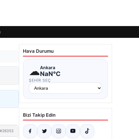
ı
Hava Durumu
☁
Ankara
NaN°C
ŞEHIR SEÇ
Bizi Takip Edin
#26353