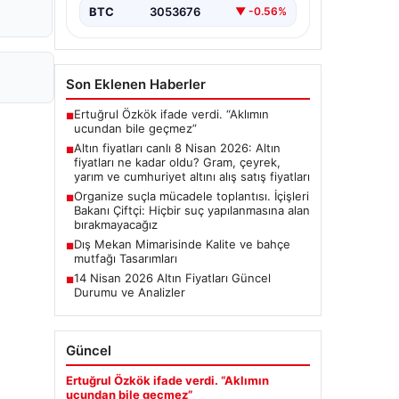
BTC
3053676
▼ -0.56%
Son Eklenen Haberler
Ertuğrul Özkök ifade verdi. “Aklımın
■
ucundan bile geçmez”
Altın fiyatları canlı 8 Nisan 2026: Altın
■
fiyatları ne kadar oldu? Gram, çeyrek,
yarım ve cumhuriyet altını alış satış fiyatları
Organize suçla mücadele toplantısı. İçişleri
■
Bakanı Çiftçi: Hiçbir suç yapılanmasına alan
bırakmayacağız
Dış Mekan Mimarisinde Kalite ve bahçe
■
mutfağı Tasarımları
14 Nisan 2026 Altın Fiyatları Güncel
■
Durumu ve Analizler
Güncel
Ertuğrul Özkök ifade verdi. “Aklımın
ucundan bile geçmez”