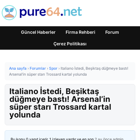
Güncel Haberler
Firma Rehberi
Forum
Çerez Politikası
Ana sayfa
›
Forumlar
›
Spor
›
Italiano İstedi, Beşiktaş düğmeye bastı!
Arsenal’in süper starı Trossard kartal yolunda
Italiano İstedi, Beşiktaş
düğmeye bastı! Arsenal’in
süper starı Trossard kartal
yolunda
Bu konu 0 yanıt içerir, 1 izleyen vardır ve en son
2 ay önce
admin