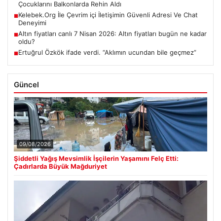
Çocuklarını Balkonlarda Rehin Aldı
Kelebek.Org İle Çevrim içi İletişimin Güvenli Adresi Ve Chat
■
Deneyimi
Altın fiyatları canlı 7 Nisan 2026: Altın fiyatları bugün ne kadar
■
oldu?
Ertuğrul Özkök ifade verdi. “Aklımın ucundan bile geçmez”
■
Güncel
09/08/2026
Şiddetli Yağış Mevsimlik İşçilerin Yaşamını Felç Etti:
Çadırlarda Büyük Mağduriyet