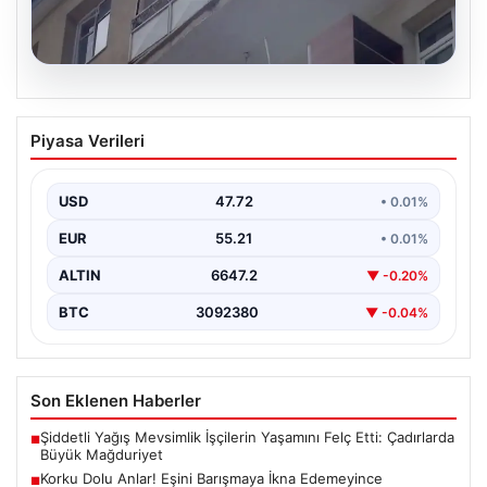
08.08.2026
Korku Dolu Anlar! Eşini Barışmaya İkna
Piyasa Verileri
Edemeyince Çocuklarını Balkonlarda
Rehin Aldı
USD
47.72
• 0.01%
Erzurum'da yaşanan bu korkutucu olay, aile içi
anlaşmazlıkların ne kadar ciddi sonuçlar
EUR
55.21
• 0.01%
doğurabileceğinin acı…
ALTIN
6647.2
▼ -0.20%
BTC
3092380
▼ -0.04%
Son Eklenen Haberler
Şiddetli Yağış Mevsimlik İşçilerin Yaşamını Felç Etti: Çadırlarda
■
Büyük Mağduriyet
Korku Dolu Anlar! Eşini Barışmaya İkna Edemeyince
■