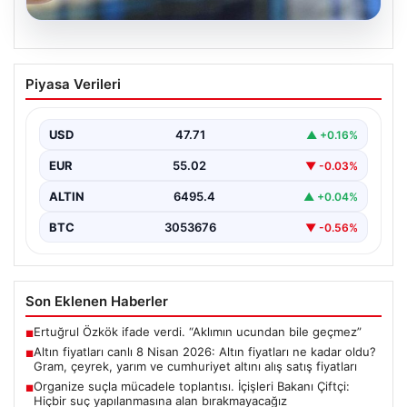
05.08.2026
Altın fiyatları canlı 8 Nisan 2026: Altın
Piyasa Verileri
fiyatları ne kadar oldu? Gram, çeyrek,
yarım ve cumhuriyet altını alış satış
fiyatları
USD
47.71
▲ +0.16%
EUR
55.02
▼ -0.03%
ALTIN
6495.4
▲ +0.04%
BTC
3053676
▼ -0.56%
Son Eklenen Haberler
Ertuğrul Özkök ifade verdi. “Aklımın ucundan bile geçmez”
■
Altın fiyatları canlı 8 Nisan 2026: Altın fiyatları ne kadar oldu?
■
Gram, çeyrek, yarım ve cumhuriyet altını alış satış fiyatları
Organize suçla mücadele toplantısı. İçişleri Bakanı Çiftçi:
■
Hiçbir suç yapılanmasına alan bırakmayacağız