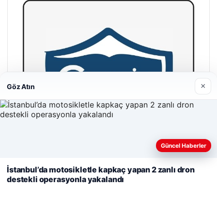
×
Göz Atın
Web sitemizi nasıl kullandığınızı daha iyi anlayabilmek,
Güncel Haberler
deneyiminizi kişiselleştirmek ve geliştirmek amacıyla çerezler
kullanıyoruz.
Çerez Politikamız
İstanbul’da motosikletle kapkaç yapan 2 zanlı dron
destekli operasyonla yakalandı
Reddet
Kabul Et
Cengiz Sigorta
23/06/2026