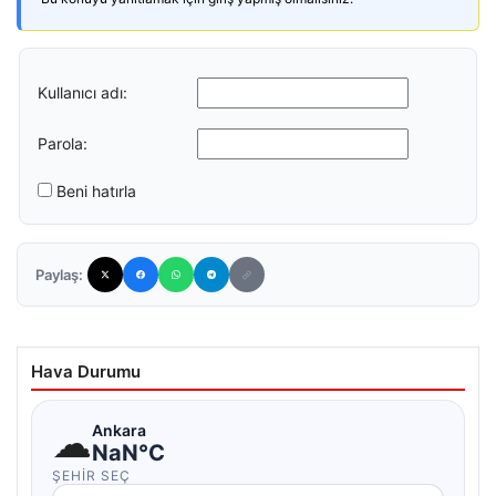
Kullanıcı adı:
Parola:
Beni hatırla
Paylaş:
Hava Durumu
☁
Ankara
NaN°C
ŞEHIR SEÇ