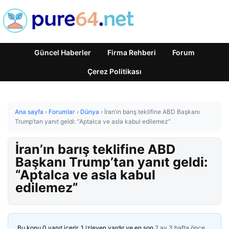
Güncel Haberler
Firma Rehberi
Forum
Çerez Politikası
Ana sayfa
›
Forumlar
›
Dünya
›
İran’ın barış teklifine ABD Başkanı
Trump’tan yanıt geldi: “Aptalca ve asla kabul edilemez”
İran’ın barış teklifine ABD
Başkanı Trump’tan yanıt geldi:
“Aptalca ve asla kabul
edilemez”
Bu konu 0 yanıt içerir, 1 izleyen vardır ve en son
2 ay 3 hafta önce