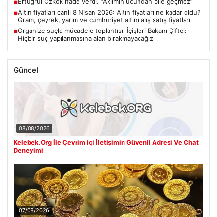
Ertuğrul Özkök ifade verdi. “Aklımın ucundan bile geçmez”
■
Altın fiyatları canlı 8 Nisan 2026: Altın fiyatları ne kadar oldu?
■
Gram, çeyrek, yarım ve cumhuriyet altını alış satış fiyatları
Organize suçla mücadele toplantısı. İçişleri Bakanı Çiftçi:
■
Hiçbir suç yapılanmasına alan bırakmayacağız
Güncel
08/08/2026
Kelebek.Org İle Çevrim içi İletişimin Güvenli Adresi Ve Chat
Deneyimi
07/08/2026