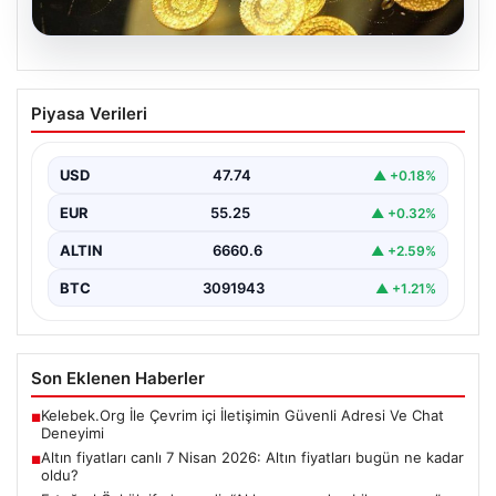
07.08.2026
Altın fiyatları canlı 7 Nisan 2026: Altın
Piyasa Verileri
fiyatları bugün ne kadar oldu?
USD
47.74
▲ +0.18%
EUR
55.25
▲ +0.32%
ALTIN
6660.6
▲ +2.59%
BTC
3091943
▲ +1.21%
Son Eklenen Haberler
Kelebek.Org İle Çevrim içi İletişimin Güvenli Adresi Ve Chat
■
Deneyimi
Altın fiyatları canlı 7 Nisan 2026: Altın fiyatları bugün ne kadar
■
oldu?