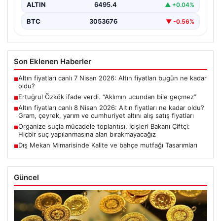
ALTIN
6495.4
▲ +0.04%
BTC
3053676
▼ -0.56%
Son Eklenen Haberler
Altın fiyatları canlı 7 Nisan 2026: Altın fiyatları bugün ne kadar
■
oldu?
Ertuğrul Özkök ifade verdi. “Aklımın ucundan bile geçmez”
■
Altın fiyatları canlı 8 Nisan 2026: Altın fiyatları ne kadar oldu?
■
Gram, çeyrek, yarım ve cumhuriyet altını alış satış fiyatları
Organize suçla mücadele toplantısı. İçişleri Bakanı Çiftçi:
■
Hiçbir suç yapılanmasına alan bırakmayacağız
Dış Mekan Mimarisinde Kalite ve bahçe mutfağı Tasarımları
■
Güncel