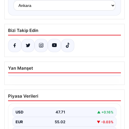
Bizi Takip Edin
Yan Manşet
06.08.2026
Ertuğrul Özkök ifade verdi. “Aklımın
Piyasa Verileri
ucundan bile geçmez”
USD
47.71
▲ +0.16%
EUR
55.02
▼ -0.03%