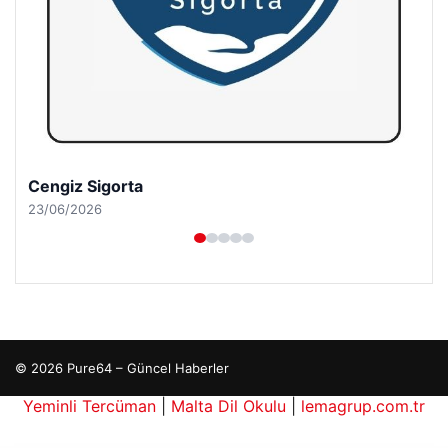
Cengiz Sigorta
23/06/2026
© 2026 Pure64 – Güncel Haberler
Yeminli Tercüman
|
Malta Dil Okulu
|
lemagrup.com.tr
 İzle
bahis
bahis
tcio