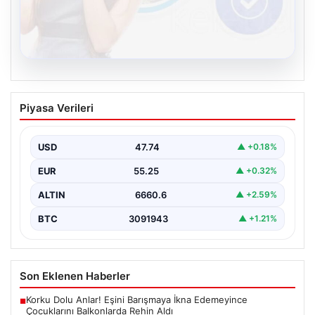
08.08.2026
Kelebek.Org İle Çevrim içi İletişimin
Piyasa Verileri
Güvenli Adresi Ve Chat Deneyimi
Dijital dünyasında bireylerin güvenli bir şekilde bağlantı
kurması büyük bir hassasiyet ifade etmektedir.
USD
47.74
▲ +0.18%
Güncel…
EUR
55.25
▲ +0.32%
ALTIN
6660.6
▲ +2.59%
BTC
3091943
▲ +1.21%
Son Eklenen Haberler
Korku Dolu Anlar! Eşini Barışmaya İkna Edemeyince
■
Çocuklarını Balkonlarda Rehin Aldı