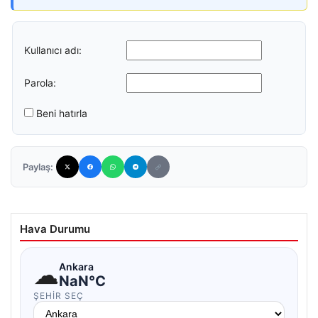
Kullanıcı adı:
Parola:
Beni hatırla
Paylaş:
Hava Durumu
☁
Ankara
NaN°C
ŞEHIR SEÇ