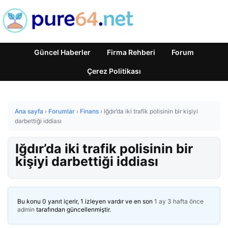
Güncel Haberler
Firma Rehberi
Forum
Çerez Politikası
Ana sayfa
›
Forumlar
›
Finans
›
Iğdır’da iki trafik polisinin bir kişiyi
darbettiği iddiası
Iğdır’da iki trafik polisinin bir
kişiyi darbettiği iddiası
Bu konu 0 yanıt içerir, 1 izleyen vardır ve en son
1 ay 3 hafta önce
admin
tarafından güncellenmiştir.