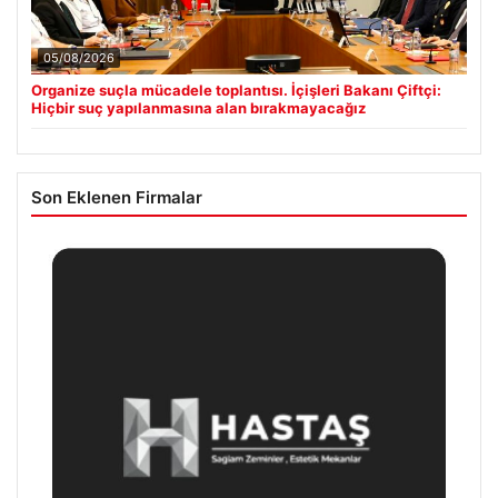
05/08/2026
Organize suçla mücadele toplantısı. İçişleri Bakanı Çiftçi:
Hiçbir suç yapılanmasına alan bırakmayacağız
Son Eklenen Firmalar