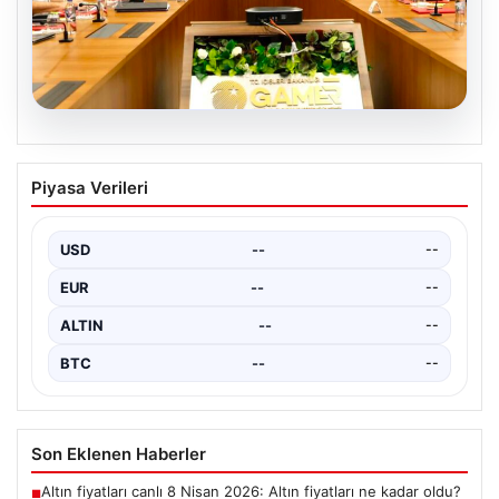
05.08.2026
Organize suçla mücadele toplantısı.
Piyasa Verileri
İçişleri Bakanı Çiftçi: Hiçbir suç
yapılanmasına alan bırakmayacağız
USD
--
--
EUR
--
--
ALTIN
--
--
BTC
--
--
Son Eklenen Haberler
Altın fiyatları canlı 8 Nisan 2026: Altın fiyatları ne kadar oldu?
■