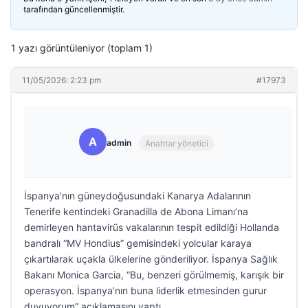
tarafından güncellenmiştir.
1 yazı görüntüleniyor (toplam 1)
11/05/2026: 2:23 pm
#17973
A
admin
Anahtar yönetici
İspanya’nın güneydoğusundaki Kanarya Adalarının
Tenerife kentindeki Granadilla de Abona Limanı’na
demirleyen hantavirüs vakalarının tespit edildiği Hollanda
bandralı “MV Hondius” gemisindeki yolcular karaya
çıkartılarak uçakla ülkelerine gönderiliyor. İspanya Sağlık
Bakanı Monica Garcia, “Bu, benzeri görülmemiş, karışık bir
operasyon. İspanya’nın buna liderlik etmesinden gurur
duyuyorum” açıklamasını yaptı.