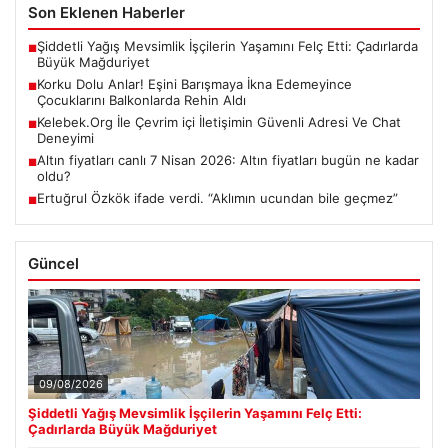
Son Eklenen Haberler
Şiddetli Yağış Mevsimlik İşçilerin Yaşamını Felç Etti: Çadırlarda
■
Büyük Mağduriyet
Korku Dolu Anlar! Eşini Barışmaya İkna Edemeyince
■
Çocuklarını Balkonlarda Rehin Aldı
Kelebek.Org İle Çevrim içi İletişimin Güvenli Adresi Ve Chat
■
Deneyimi
Altın fiyatları canlı 7 Nisan 2026: Altın fiyatları bugün ne kadar
■
oldu?
Ertuğrul Özkök ifade verdi. “Aklımın ucundan bile geçmez”
■
Güncel
09/08/2026
Şiddetli Yağış Mevsimlik İşçilerin Yaşamını Felç Etti:
Çadırlarda Büyük Mağduriyet