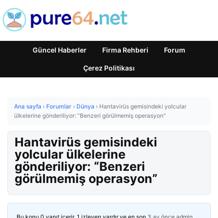
Güncel Haberler
Firma Rehberi
Forum
Çerez Politikası
Ana sayfa
›
Forumlar
›
Dünya
›
Hantavirüs gemisindeki yolcular
ülkelerine gönderiliyor: “Benzeri görülmemiş operasyon”
Hantavirüs gemisindeki
yolcular ülkelerine
gönderiliyor: “Benzeri
görülmemiş operasyon”
Bu konu 0 yanıt içerir, 1 izleyen vardır ve en son
3 ay önce
admin