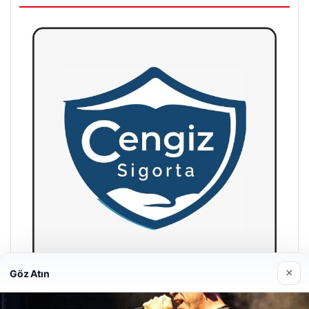
×
Göz Atın
Hastaş Beton