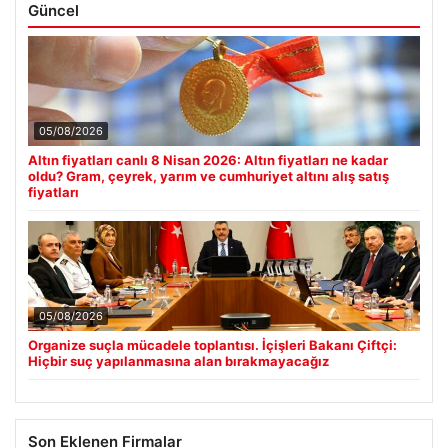
Güncel
05/08/2026
Altın fiyatları canlı 8 Nisan 2026: Altın fiyatları ne kadar
oldu? Gram, çeyrek, yarım ve cumhuriyet altını alış satış
fiyatları
05/08/2026
Organize suçla mücadele toplantısı. İçişleri Bakanı Çiftçi:
Hiçbir suç yapılanmasına alan bırakmayacağız
Son Eklenen Firmalar