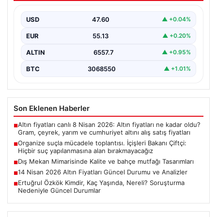
yapılanmasına alan bırakmayacağız
USD
47.60
▲ +0.04%
EUR
55.13
▲ +0.20%
ALTIN
6557.7
▲ +0.95%
BTC
3068550
▲ +1.01%
Son Eklenen Haberler
Altın fiyatları canlı 8 Nisan 2026: Altın fiyatları ne kadar oldu?
■
Gram, çeyrek, yarım ve cumhuriyet altını alış satış fiyatları
Organize suçla mücadele toplantısı. İçişleri Bakanı Çiftçi:
■
Hiçbir suç yapılanmasına alan bırakmayacağız
Dış Mekan Mimarisinde Kalite ve bahçe mutfağı Tasarımları
■
14 Nisan 2026 Altın Fiyatları Güncel Durumu ve Analizler
■
Ertuğrul Özkök Kimdir, Kaç Yaşında, Nereli? Soruşturma
■
Nedeniyle Güncel Durumlar