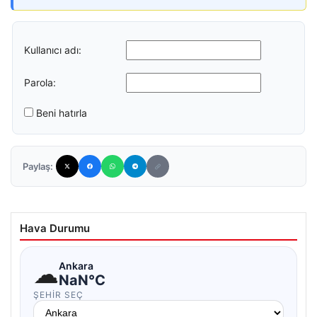
Kullanıcı adı:
Parola:
Beni hatırla
Paylaş:
Hava Durumu
☁
Ankara
NaN°C
ŞEHIR SEÇ