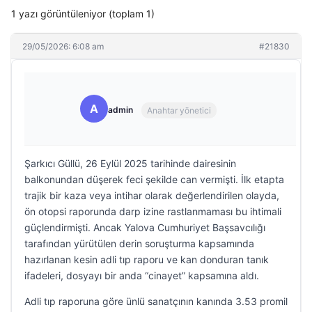
1 yazı görüntüleniyor (toplam 1)
29/05/2026: 6:08 am
#21830
A
admin
Anahtar yönetici
Şarkıcı Güllü, 26 Eylül 2025 tarihinde dairesinin
balkonundan düşerek feci şekilde can vermişti. İlk etapta
trajik bir kaza veya intihar olarak değerlendirilen olayda,
ön otopsi raporunda darp izine rastlanmaması bu ihtimali
güçlendirmişti. Ancak Yalova Cumhuriyet Başsavcılığı
tarafından yürütülen derin soruşturma kapsamında
hazırlanan kesin adli tıp raporu ve kan donduran tanık
ifadeleri, dosyayı bir anda “cinayet” kapsamına aldı.
Adli tıp raporuna göre ünlü sanatçının kanında 3.53 promil