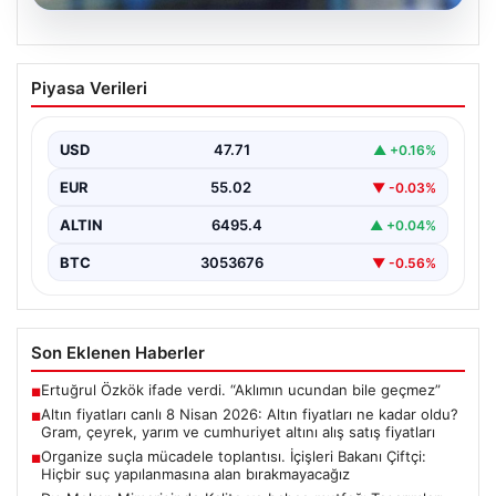
05.08.2026
Altın fiyatları canlı 8 Nisan 2026: Altın
Piyasa Verileri
fiyatları ne kadar oldu? Gram, çeyrek,
yarım ve cumhuriyet altını alış satış
fiyatları
USD
47.71
▲ +0.16%
EUR
55.02
▼ -0.03%
ALTIN
6495.4
▲ +0.04%
BTC
3053676
▼ -0.56%
Son Eklenen Haberler
Ertuğrul Özkök ifade verdi. “Aklımın ucundan bile geçmez”
■
Altın fiyatları canlı 8 Nisan 2026: Altın fiyatları ne kadar oldu?
■
Gram, çeyrek, yarım ve cumhuriyet altını alış satış fiyatları
Organize suçla mücadele toplantısı. İçişleri Bakanı Çiftçi:
■
Hiçbir suç yapılanmasına alan bırakmayacağız