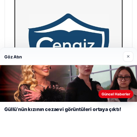
×
Göz Atın
Web sitemizi nasıl kullandığınızı daha iyi anlayabilmek,
deneyiminizi kişiselleştirmek ve geliştirmek amacıyla çerezler
Güncel Haberler
kullanıyoruz.
Çerez Politikamız
Güllü’nün kızının cezaevi görüntüleri ortaya çıktı!
Reddet
Kabul Et
Cengiz Sigorta
23/06/2026