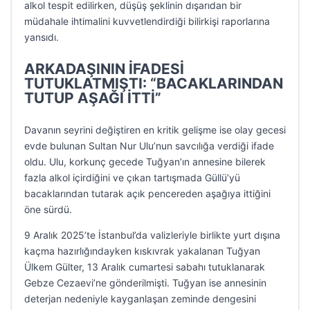
alkol tespit edilirken, düşüş şeklinin dışarıdan bir
müdahale ihtimalini kuvvetlendirdiği bilirkişi raporlarına
yansıdı.
ARKADAŞININ İFADESİ
TUTUKLATMIŞTI: “BACAKLARINDAN
TUTUP AŞAĞI İTTİ”
Davanın seyrini değiştiren en kritik gelişme ise olay gecesi
evde bulunan Sultan Nur Ulu’nun savcılığa verdiği ifade
oldu. Ulu, korkunç gecede Tuğyan’ın annesine bilerek
fazla alkol içirdiğini ve çıkan tartışmada Güllü’yü
bacaklarından tutarak açık pencereden aşağıya ittiğini
öne sürdü.
9 Aralık 2025’te İstanbul’da valizleriyle birlikte yurt dışına
kaçma hazırlığındayken kıskıvrak yakalanan Tuğyan
Ülkem Gülter, 13 Aralık cumartesi sabahı tutuklanarak
Gebze Cezaevi’ne gönderilmişti. Tuğyan ise annesinin
deterjan nedeniyle kayganlaşan zeminde dengesini