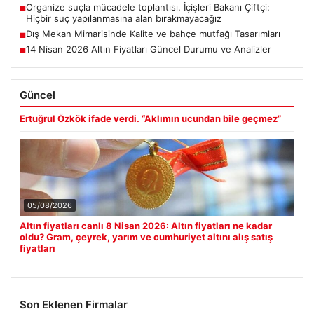
Organize suçla mücadele toplantısı. İçişleri Bakanı Çiftçi:
■
Hiçbir suç yapılanmasına alan bırakmayacağız
Dış Mekan Mimarisinde Kalite ve bahçe mutfağı Tasarımları
■
14 Nisan 2026 Altın Fiyatları Güncel Durumu ve Analizler
■
Güncel
Ertuğrul Özkök ifade verdi. “Aklımın ucundan bile geçmez”
05/08/2026
Altın fiyatları canlı 8 Nisan 2026: Altın fiyatları ne kadar
oldu? Gram, çeyrek, yarım ve cumhuriyet altını alış satış
fiyatları
Son Eklenen Firmalar