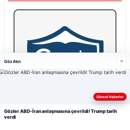
×
Göz Atın
Web sitemizi nasıl kullandığınızı daha iyi anlayabilmek,
Güncel Haberler
deneyiminizi kişiselleştirmek ve geliştirmek amacıyla çerezler
kullanıyoruz.
Çerez Politikamız
Gözler ABD-İran anlaşmasına çevrildi! Trump tarih
verdi
Reddet
Kabul Et
Cengiz Sigorta