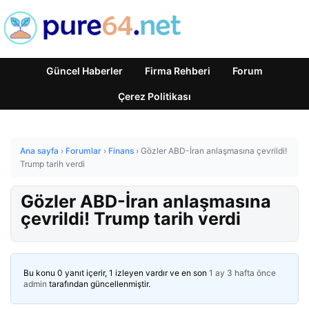
Güncel Haberler
Firma Rehberi
Forum
Çerez Politikası
Ana sayfa
›
Forumlar
›
Finans
›
Gözler ABD-İran anlaşmasına çevrildi!
Trump tarih verdi
Gözler ABD-İran anlaşmasına
çevrildi! Trump tarih verdi
Bu konu 0 yanıt içerir, 1 izleyen vardır ve en son
1 ay 3 hafta önce
admin
tarafından güncellenmiştir.