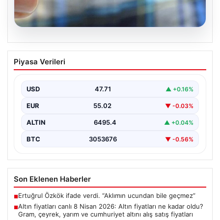
05.08.2026
Altın fiyatları canlı 8 Nisan 2026: Altın
Piyasa Verileri
fiyatları ne kadar oldu? Gram, çeyrek,
yarım ve cumhuriyet altını alış satış
fiyatları
USD
47.71
▲ +0.16%
EUR
55.02
▼ -0.03%
ALTIN
6495.4
▲ +0.04%
BTC
3053676
▼ -0.56%
Son Eklenen Haberler
Ertuğrul Özkök ifade verdi. “Aklımın ucundan bile geçmez”
■
Altın fiyatları canlı 8 Nisan 2026: Altın fiyatları ne kadar oldu?
■
Gram, çeyrek, yarım ve cumhuriyet altını alış satış fiyatları