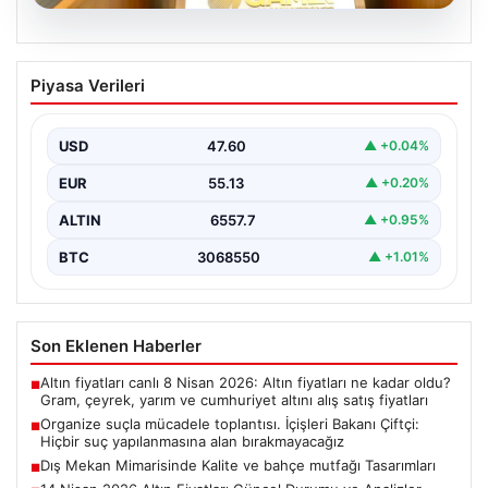
05.08.2026
Organize suçla mücadele toplantısı.
Piyasa Verileri
İçişleri Bakanı Çiftçi: Hiçbir suç
yapılanmasına alan bırakmayacağız
USD
47.60
▲ +0.04%
EUR
55.13
▲ +0.20%
ALTIN
6557.7
▲ +0.95%
BTC
3068550
▲ +1.01%
Son Eklenen Haberler
Altın fiyatları canlı 8 Nisan 2026: Altın fiyatları ne kadar oldu?
■
Gram, çeyrek, yarım ve cumhuriyet altını alış satış fiyatları
Organize suçla mücadele toplantısı. İçişleri Bakanı Çiftçi:
■
Hiçbir suç yapılanmasına alan bırakmayacağız
Dış Mekan Mimarisinde Kalite ve bahçe mutfağı Tasarımları
■