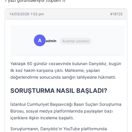
1 yazı görüntüleniyor (toplam 1)
14/05/2026: 1:53 pm
#18725
A
admin
Anahtar yönetici
Yaklaşık 60 gündür cezaevinde bulunan Danyıldız, bugün
ilk kez hakim karşısına çıktı. Mahkeme, yapılan
değerlendirme sonucunda sanığın tahliyesine hükmetti.
SORUŞTURMA NASIL BAŞLADI?
İstanbul Cumhuriyet Başsavcılığı Basın Suçları Soruşturma
Bürosu, sosyal medya platformlarında paylaşılan bazı
içeriklere ilişkin inceleme başlattı.
Soruşturmanın, Danyıldız’ın YouTube platformunda