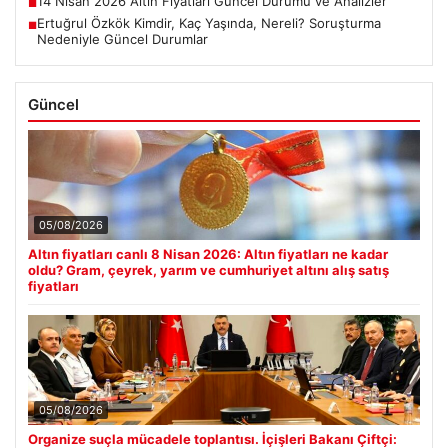
14 Nisan 2026 Altın Fiyatları Güncel Durumu ve Analizler
■
Ertuğrul Özkök Kimdir, Kaç Yaşında, Nereli? Soruşturma
■
Nedeniyle Güncel Durumlar
Güncel
05/08/2026
Altın fiyatları canlı 8 Nisan 2026: Altın fiyatları ne kadar
oldu? Gram, çeyrek, yarım ve cumhuriyet altını alış satış
fiyatları
05/08/2026
Organize suçla mücadele toplantısı. İçişleri Bakanı Çiftçi: