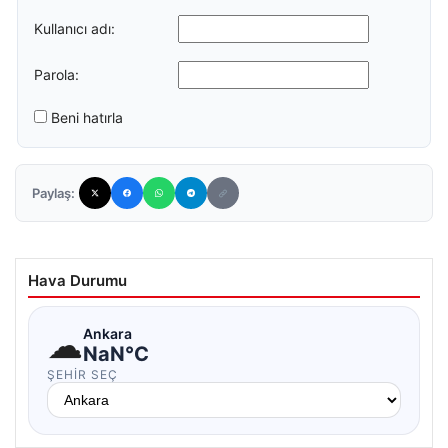
Kullanıcı adı:
Parola:
Beni hatırla
Paylaş:
Hava Durumu
☁
Ankara
NaN°C
ŞEHIR SEÇ