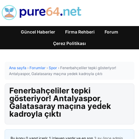
Güncel Haberler
Firma Rehberi
Forum
Çerez Politikası
Ana sayfa
›
Forumlar
›
Spor
›
Fenerbahçeliler tepki gösteriyor!
Antalyaspor, Galatasaray maçına yedek kadroyla çıktı
Fenerbahçeliler tepki
gösteriyor! Antalyaspor,
Galatasaray maçına yedek
kadroyla çıktı
Bu konu 0 yanıt içerir, 1 izleyen vardır ve en son
3 ay önce
admin