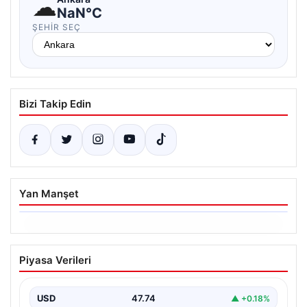
☁
NaN°C
ŞEHIR SEÇ
Bizi Takip Edin
Yan Manşet
06.08.2026
Ertuğrul Özkök ifade verdi. “Aklımın
Piyasa Verileri
ucundan bile geçmez”
USD
47.74
▲ +0.18%