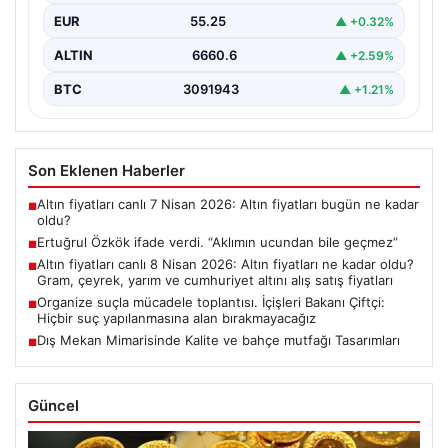
EUR
55.25
▲ +0.32%
ALTIN
6660.6
▲ +2.59%
BTC
3091943
▲ +1.21%
Son Eklenen Haberler
Altın fiyatları canlı 7 Nisan 2026: Altın fiyatları bugün ne kadar
■
oldu?
Ertuğrul Özkök ifade verdi. “Aklımın ucundan bile geçmez”
■
Altın fiyatları canlı 8 Nisan 2026: Altın fiyatları ne kadar oldu?
■
Gram, çeyrek, yarım ve cumhuriyet altını alış satış fiyatları
Organize suçla mücadele toplantısı. İçişleri Bakanı Çiftçi:
■
Hiçbir suç yapılanmasına alan bırakmayacağız
Dış Mekan Mimarisinde Kalite ve bahçe mutfağı Tasarımları
■
Güncel