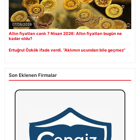
07/08/2026
Altın fiyatları canlı 7 Nisan 2026: Altın fiyatları bugün ne
kadar oldu?
Ertuğrul Özkök ifade verdi. “Aklımın ucundan bile geçmez”
Son Eklenen Firmalar