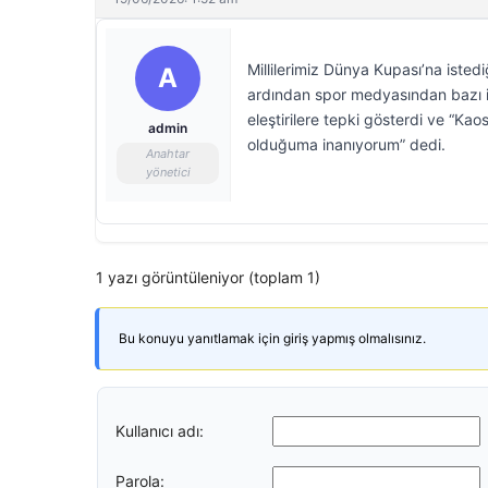
Millilerimiz Dünya Kupası’na iste
A
ardından spor medyasından bazı is
eleştirilere tepki gösterdi ve “K
admin
olduğuma inanıyorum” dedi.
Anahtar
yönetici
1 yazı görüntüleniyor (toplam 1)
Bu konuyu yanıtlamak için giriş yapmış olmalısınız.
Kullanıcı adı:
Parola: