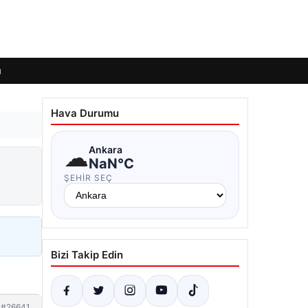
ı
Hava Durumu
☁
Ankara
NaN°C
ŞEHIR SEÇ
Bizi Takip Edin
#26641