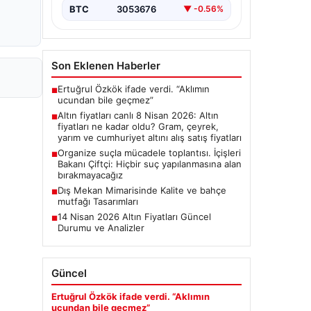
BTC
3053676
▼ -0.56%
Son Eklenen Haberler
Ertuğrul Özkök ifade verdi. “Aklımın
■
ucundan bile geçmez”
Altın fiyatları canlı 8 Nisan 2026: Altın
■
fiyatları ne kadar oldu? Gram, çeyrek,
yarım ve cumhuriyet altını alış satış fiyatları
Organize suçla mücadele toplantısı. İçişleri
■
Bakanı Çiftçi: Hiçbir suç yapılanmasına alan
bırakmayacağız
Dış Mekan Mimarisinde Kalite ve bahçe
■
mutfağı Tasarımları
14 Nisan 2026 Altın Fiyatları Güncel
■
Durumu ve Analizler
Güncel
Ertuğrul Özkök ifade verdi. “Aklımın
ucundan bile geçmez”