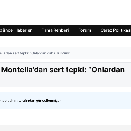
Güncel Haberler
Firma Rehberi
Forum
Çerez Politikas
tella’dan sert tepki: “Onlardan daha Türk’üm”
! Montella’dan sert tepki: “Onlardan
 önce
admin
tarafından güncellenmiştir.