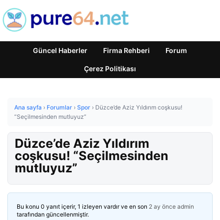
Güncel Haberler
Firma Rehberi
Forum
Çerez Politikası
Ana sayfa
›
Forumlar
›
Spor
›
Düzce’de Aziz Yıldırım coşkusu!
“Seçilmesinden mutluyuz”
Düzce’de Aziz Yıldırım
coşkusu! “Seçilmesinden
mutluyuz”
Bu konu 0 yanıt içerir, 1 izleyen vardır ve en son
2 ay önce
admin
tarafından güncellenmiştir.