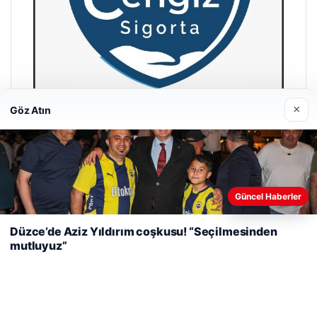
×
Göz Atın
Cengiz Sigorta
23/06/2026
Web sitemizi nasıl kullandığınızı daha iyi anlayabilmek,
Güncel Haberler
deneyiminizi kişiselleştirmek ve geliştirmek amacıyla çerezler
kullanıyoruz.
Çerez Politikamız
Düzce’de Aziz Yıldırım coşkusu! “Seçilmesinden
mutluyuz”
Reddet
Kabul Et
© 2026 Pure64 – Güncel Haberler
Yeminli Tercüman
|
Malta Dil Okulu
|
lemagrup.com.tr