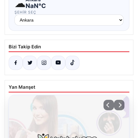
☁
NaN°C
ŞEHIR SEÇ
Bizi Takip Edin
Yan Manşet