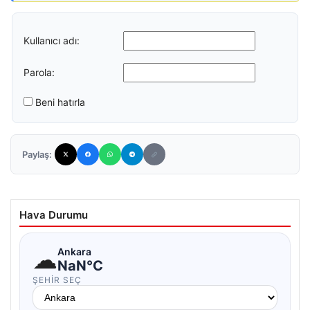
Kullanıcı adı:
Parola:
Beni hatırla
Paylaş:
Hava Durumu
☁
Ankara
NaN°C
ŞEHIR SEÇ