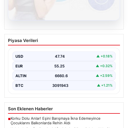
08.08.2026
Kelebek.Org İle Çevrim içi İletişimin
Piyasa Verileri
Güvenli Adresi Ve Chat Deneyimi
Dijital dünyasında bireylerin güvenli bir şekilde bağlantı
kurması büyük bir hassasiyet ifade etmektedir.
USD
47.74
▲ +0.18%
Güncel…
EUR
55.25
▲ +0.32%
ALTIN
6660.6
▲ +2.59%
BTC
3091943
▲ +1.21%
Son Eklenen Haberler
Korku Dolu Anlar! Eşini Barışmaya İkna Edemeyince
■
Çocuklarını Balkonlarda Rehin Aldı