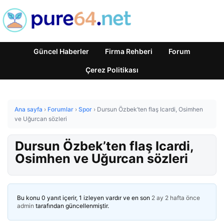
Güncel Haberler
Firma Rehberi
Forum
Çerez Politikası
Ana sayfa
›
Forumlar
›
Spor
›
Dursun Özbek’ten flaş Icardi, Osimhen
ve Uğurcan sözleri
Dursun Özbek’ten flaş Icardi,
Osimhen ve Uğurcan sözleri
Bu konu 0 yanıt içerir, 1 izleyen vardır ve en son
2 ay 2 hafta önce
admin
tarafından güncellenmiştir.