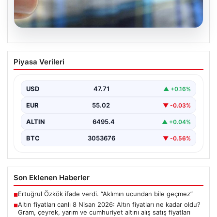
05.08.2026
Altın fiyatları canlı 8 Nisan 2026: Altın
Piyasa Verileri
fiyatları ne kadar oldu? Gram, çeyrek,
yarım ve cumhuriyet altını alış satış
fiyatları
USD
47.71
▲ +0.16%
EUR
55.02
▼ -0.03%
ALTIN
6495.4
▲ +0.04%
BTC
3053676
▼ -0.56%
Son Eklenen Haberler
Ertuğrul Özkök ifade verdi. “Aklımın ucundan bile geçmez”
■
Altın fiyatları canlı 8 Nisan 2026: Altın fiyatları ne kadar oldu?
■
Gram, çeyrek, yarım ve cumhuriyet altını alış satış fiyatları