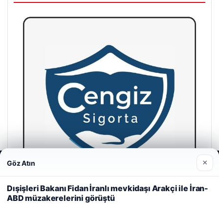
×
Göz Atın
Web sitemizi nasıl kullandığınızı daha iyi anlayabilmek,
deneyiminizi kişiselleştirmek ve geliştirmek amacıyla çerezler
kullanıyoruz.
Çerez Politikamız
Dışişleri Bakanı Fidan İranlı mevkidaşı Arakçi ile İran-
ABD müzakerelerini görüştü
Reddet
Kabul Et
Cengiz Sigorta