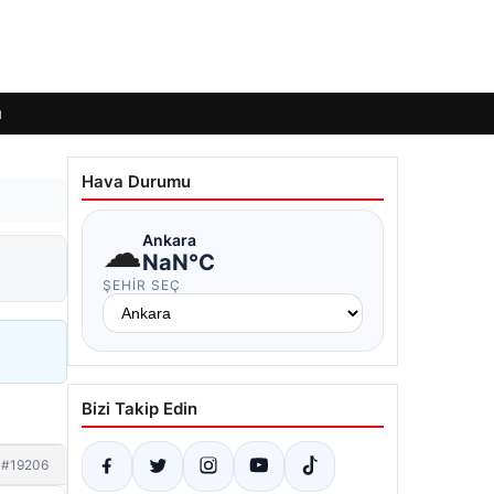
ı
Hava Durumu
☁
Ankara
NaN°C
ŞEHIR SEÇ
Bizi Takip Edin
#19206