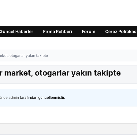
Güncel Haberler
Firma Rehberi
Forum
Çerez Politikas
arket, otogarlar yakın takipte
r market, otogarlar yakın takipte
 önce
admin
tarafından güncellenmiştir.