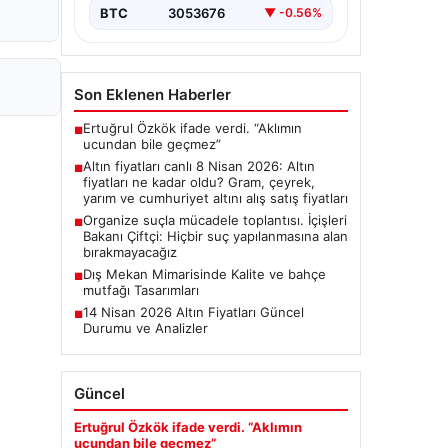
BTC
3053676
▼ -0.56%
Son Eklenen Haberler
Ertuğrul Özkök ifade verdi. “Aklımın
■
ucundan bile geçmez”
Altın fiyatları canlı 8 Nisan 2026: Altın
■
fiyatları ne kadar oldu? Gram, çeyrek,
yarım ve cumhuriyet altını alış satış fiyatları
Organize suçla mücadele toplantısı. İçişleri
■
Bakanı Çiftçi: Hiçbir suç yapılanmasına alan
bırakmayacağız
Dış Mekan Mimarisinde Kalite ve bahçe
■
mutfağı Tasarımları
14 Nisan 2026 Altın Fiyatları Güncel
■
Durumu ve Analizler
Güncel
Ertuğrul Özkök ifade verdi. “Aklımın
ucundan bile geçmez”