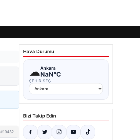
ı
Hava Durumu
☁
Ankara
NaN°C
ŞEHIR SEÇ
Bizi Takip Edin
#19482