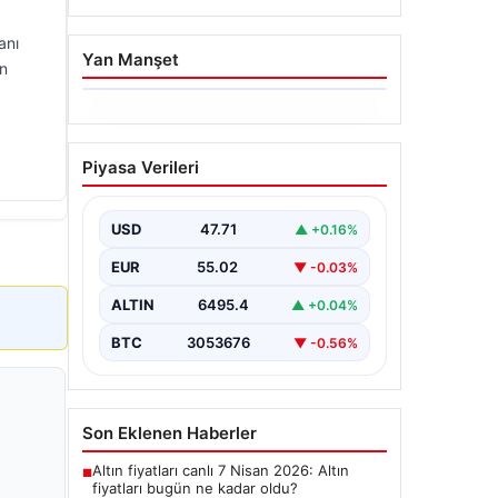
anı
Yan Manşet
in
06.08.2026
Ertuğrul Özkök ifade
Piyasa Verileri
verdi. “Aklımın ucundan
bile geçmez”
USD
47.71
▲ +0.16%
EUR
55.02
▼ -0.03%
ALTIN
6495.4
▲ +0.04%
BTC
3053676
▼ -0.56%
Son Eklenen Haberler
Altın fiyatları canlı 7 Nisan 2026: Altın
■
fiyatları bugün ne kadar oldu?