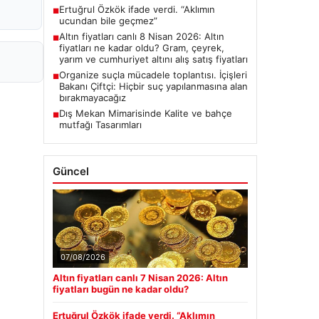
Ertuğrul Özkök ifade verdi. “Aklımın
■
ucundan bile geçmez”
Altın fiyatları canlı 8 Nisan 2026: Altın
■
fiyatları ne kadar oldu? Gram, çeyrek,
yarım ve cumhuriyet altını alış satış fiyatları
Organize suçla mücadele toplantısı. İçişleri
■
Bakanı Çiftçi: Hiçbir suç yapılanmasına alan
bırakmayacağız
Dış Mekan Mimarisinde Kalite ve bahçe
■
mutfağı Tasarımları
Güncel
07/08/2026
Altın fiyatları canlı 7 Nisan 2026: Altın
fiyatları bugün ne kadar oldu?
Ertuğrul Özkök ifade verdi. “Aklımın