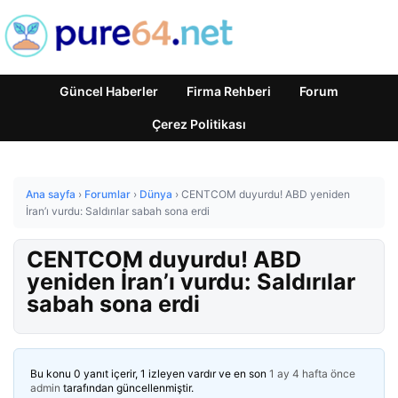
Güncel Haberler
Firma Rehberi
Forum
Çerez Politikası
Ana sayfa
›
Forumlar
›
Dünya
›
CENTCOM duyurdu! ABD yeniden
İran’ı vurdu: Saldırılar sabah sona erdi
CENTCOM duyurdu! ABD
yeniden İran’ı vurdu: Saldırılar
sabah sona erdi
Bu konu 0 yanıt içerir, 1 izleyen vardır ve en son
1 ay 4 hafta önce
admin
tarafından güncellenmiştir.