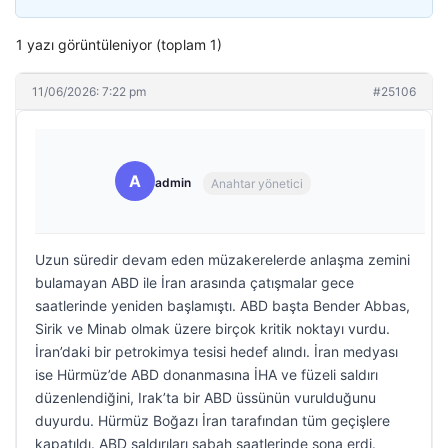
1 yazı görüntüleniyor (toplam 1)
11/06/2026: 7:22 pm
#25106
A
admin
Anahtar yönetici
Uzun süredir devam eden müzakerelerde anlaşma zemini
bulamayan ABD ile İran arasında çatışmalar gece
saatlerinde yeniden başlamıştı. ABD başta Bender Abbas,
Sirik ve Minab olmak üzere birçok kritik noktayı vurdu.
İran’daki bir petrokimya tesisi hedef alındı. İran medyası
ise Hürmüz’de ABD donanmasına İHA ve füzeli saldırı
düzenlendiğini, Irak’ta bir ABD üssünün vurulduğunu
duyurdu. Hürmüz Boğazı İran tarafından tüm geçişlere
kapatıldı. ABD saldırıları sabah saatlerinde sona erdi.