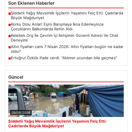
Son Eklenen Haberler
Şiddetli Yağış Mevsimlik İşçilerin Yaşamını Felç Etti: Çadırlarda
■
Büyük Mağduriyet
Korku Dolu Anlar! Eşini Barışmaya İkna Edemeyince
■
Çocuklarını Balkonlarda Rehin Aldı
Kelebek.Org İle Çevrim içi İletişimin Güvenli Adresi Ve Chat
■
Deneyimi
Altın fiyatları canlı 7 Nisan 2026: Altın fiyatları bugün ne kadar
■
oldu?
Ertuğrul Özkök ifade verdi. “Aklımın ucundan bile geçmez”
■
Güncel
09/08/2026
Şiddetli Yağış Mevsimlik İşçilerin Yaşamını Felç Etti:
Çadırlarda Büyük Mağduriyet