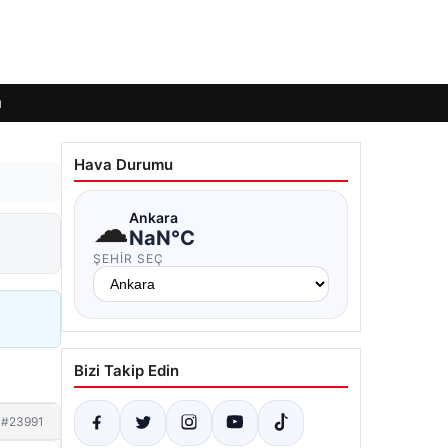
ı
Hava Durumu
☁
Ankara
NaN°C
ŞEHIR SEÇ
Bizi Takip Edin
#23991