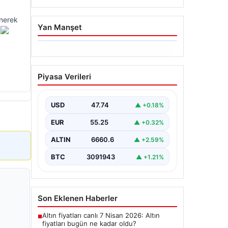
önerek
Yan Manşet
.
06.08.2026
Ertuğrul Özkök ifade
Piyasa Verileri
verdi. “Aklımın ucundan
bile geçmez”
USD
47.74
▲ +0.18%
EUR
55.25
▲ +0.32%
ALTIN
6660.6
▲ +2.59%
BTC
3091943
▲ +1.21%
Son Eklenen Haberler
Altın fiyatları canlı 7 Nisan 2026: Altın
■
fiyatları bugün ne kadar oldu?