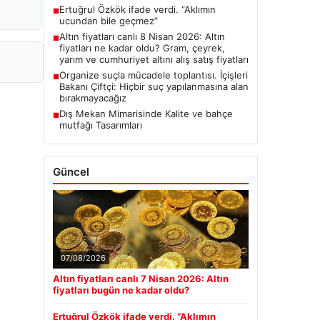
Ertuğrul Özkök ifade verdi. “Aklımın
■
ucundan bile geçmez”
Altın fiyatları canlı 8 Nisan 2026: Altın
■
fiyatları ne kadar oldu? Gram, çeyrek,
yarım ve cumhuriyet altını alış satış fiyatları
Organize suçla mücadele toplantısı. İçişleri
■
Bakanı Çiftçi: Hiçbir suç yapılanmasına alan
bırakmayacağız
Dış Mekan Mimarisinde Kalite ve bahçe
■
mutfağı Tasarımları
Güncel
07/08/2026
Altın fiyatları canlı 7 Nisan 2026: Altın
fiyatları bugün ne kadar oldu?
Ertuğrul Özkök ifade verdi. “Aklımın