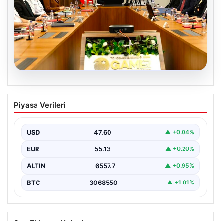
05.08.2026
Organize suçla mücadele toplantısı.
Piyasa Verileri
İçişleri Bakanı Çiftçi: Hiçbir suç
yapılanmasına alan bırakmayacağız
USD
47.60
▲ +0.04%
EUR
55.13
▲ +0.20%
ALTIN
6557.7
▲ +0.95%
BTC
3068550
▲ +1.01%