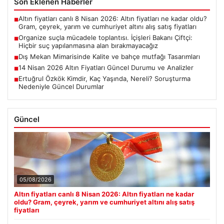
Son Eklenen Haberler
Altın fiyatları canlı 8 Nisan 2026: Altın fiyatları ne kadar oldu?
■
Gram, çeyrek, yarım ve cumhuriyet altını alış satış fiyatları
Organize suçla mücadele toplantısı. İçişleri Bakanı Çiftçi:
■
Hiçbir suç yapılanmasına alan bırakmayacağız
Dış Mekan Mimarisinde Kalite ve bahçe mutfağı Tasarımları
■
14 Nisan 2026 Altın Fiyatları Güncel Durumu ve Analizler
■
Ertuğrul Özkök Kimdir, Kaç Yaşında, Nereli? Soruşturma
■
Nedeniyle Güncel Durumlar
Güncel
05/08/2026
Altın fiyatları canlı 8 Nisan 2026: Altın fiyatları ne kadar
oldu? Gram, çeyrek, yarım ve cumhuriyet altını alış satış
fiyatları