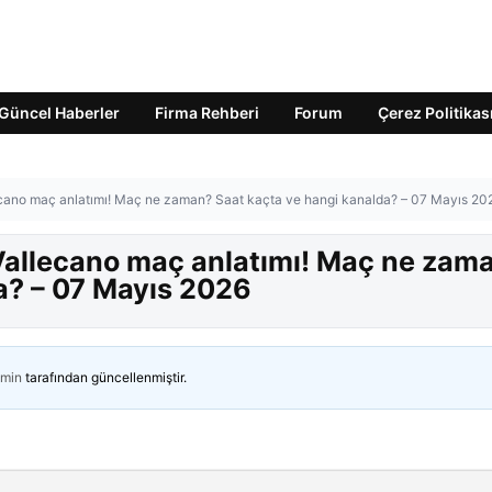
Güncel Haberler
Firma Rehberi
Forum
Çerez Politikas
ecano maç anlatımı! Maç ne zaman? Saat kaçta ve hangi kanalda? – 07 Mayıs 20
Vallecano maç anlatımı! Maç ne zam
a? – 07 Mayıs 2026
min
tarafından güncellenmiştir.