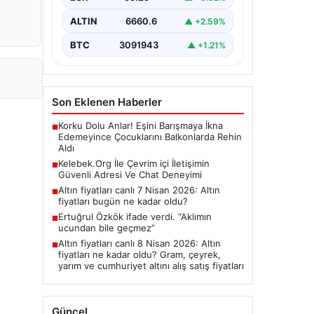
Güncel…
ALTIN
6660.6
▲ +2.59%
BTC
3091943
▲ +1.21%
Son Eklenen Haberler
Korku Dolu Anlar! Eşini Barışmaya İkna
■
Edemeyince Çocuklarını Balkonlarda Rehin
Aldı
Kelebek.Org İle Çevrim içi İletişimin
■
Güvenli Adresi Ve Chat Deneyimi
Altın fiyatları canlı 7 Nisan 2026: Altın
■
fiyatları bugün ne kadar oldu?
Ertuğrul Özkök ifade verdi. “Aklımın
■
ucundan bile geçmez”
Altın fiyatları canlı 8 Nisan 2026: Altın
■
fiyatları ne kadar oldu? Gram, çeyrek,
yarım ve cumhuriyet altını alış satış fiyatları
Güncel