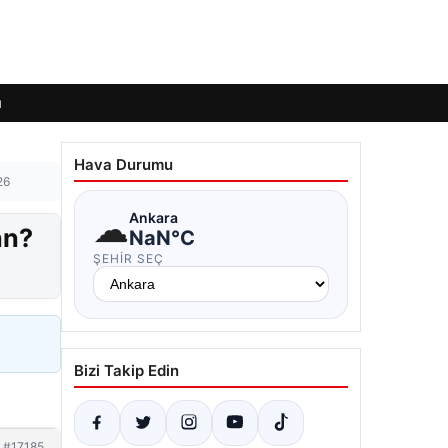
ı
Hava Durumu
26
☁
Ankara
an?
NaN°C
ŞEHIR SEÇ
Bizi Takip Edin
#17185