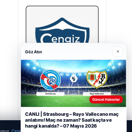
×
Göz Atın
Cengiz Sigorta
23/06/2026
Güncel Haberler
CANLI | Strasbourg – Rayo Vallecano maç
anlatımı! Maç ne zaman? Saat kaçta ve
hangi kanalda? – 07 Mayıs 2026
ıyoruz.
Çerez Politikamız
Reddet
Kabul Et