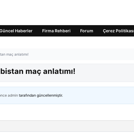
Güncel Haberler
Firma Rehberi
Forum
Çerez Politikas
tan maç anlatımı!
bistan maç anlatımı!
 önce
admin
tarafından güncellenmiştir.