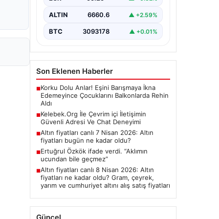
Güncel…
ALTIN
6660.6
▲ +2.59%
BTC
3093178
▲ +0.01%
Son Eklenen Haberler
Korku Dolu Anlar! Eşini Barışmaya İkna
■
Edemeyince Çocuklarını Balkonlarda Rehin
Aldı
Kelebek.Org İle Çevrim içi İletişimin
■
Güvenli Adresi Ve Chat Deneyimi
Altın fiyatları canlı 7 Nisan 2026: Altın
■
fiyatları bugün ne kadar oldu?
Ertuğrul Özkök ifade verdi. “Aklımın
■
ucundan bile geçmez”
Altın fiyatları canlı 8 Nisan 2026: Altın
■
fiyatları ne kadar oldu? Gram, çeyrek,
yarım ve cumhuriyet altını alış satış fiyatları
Güncel