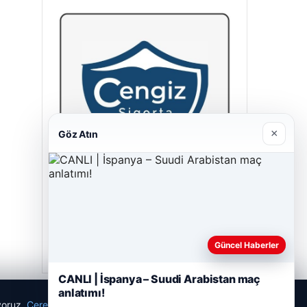
×
Göz Atın
Cengiz Sigorta
23/06/2026
Güncel Haberler
CANLI | İspanya – Suudi Arabistan maç
anlatımı!
ıyoruz.
Çerez Politikamız
Reddet
Kabul Et