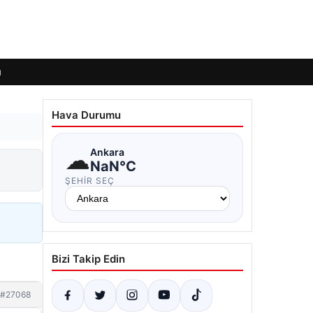
ı
Hava Durumu
☁
Ankara
NaN°C
ŞEHIR SEÇ
Bizi Takip Edin
#27068