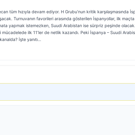
an tüm hızıyla devam ediyor. H Grubu’nun kritik karşılaşmasında İ
şacak. Turnuvanın favorileri arasında gösterilen İspanyollar, ilk maçta
hata yapmak istemezken, Suudi Arabistan ise sürpriz peşinde olacak
i mücadelede ilk 11’ler de netlik kazandı. Peki İspanya – Suudi Arabi
kanalda? İşte yanıtı…