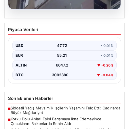
08.08.2026
Korku Dolu Anlar! Eşini Barışmaya İkna
Piyasa Verileri
Edemeyince Çocuklarını Balkonlarda
Rehin Aldı
USD
47.72
• 0.01%
Erzurum'da yaşanan bu korkutucu olay, aile içi
anlaşmazlıkların ne kadar ciddi sonuçlar
EUR
55.21
• 0.01%
doğurabileceğinin acı…
ALTIN
6647.2
▼ -0.20%
BTC
3092380
▼ -0.04%
Son Eklenen Haberler
Şiddetli Yağış Mevsimlik İşçilerin Yaşamını Felç Etti: Çadırlarda
■
Büyük Mağduriyet
Korku Dolu Anlar! Eşini Barışmaya İkna Edemeyince
■
Çocuklarını Balkonlarda Rehin Aldı