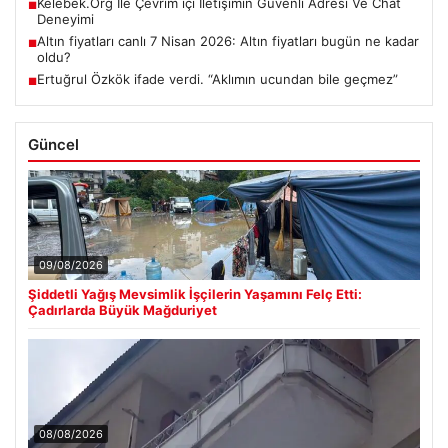
Kelebek.Org İle Çevrim içi İletişimin Güvenli Adresi Ve Chat
■
Deneyimi
Altın fiyatları canlı 7 Nisan 2026: Altın fiyatları bugün ne kadar
■
oldu?
Ertuğrul Özkök ifade verdi. “Aklımın ucundan bile geçmez”
■
Güncel
09/08/2026
Şiddetli Yağış Mevsimlik İşçilerin Yaşamını Felç Etti:
Çadırlarda Büyük Mağduriyet
08/08/2026