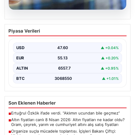
05.08.2026
Altın fiyatları canlı 8 Nisan 2026: Altın
Piyasa Verileri
fiyatları ne kadar oldu? Gram, çeyrek,
yarım ve cumhuriyet altını alış satış
fiyatları
USD
47.60
▲ +0.04%
EUR
55.13
▲ +0.20%
ALTIN
6557.7
▲ +0.95%
BTC
3068550
▲ +1.01%
Son Eklenen Haberler
Ertuğrul Özkök ifade verdi. “Aklımın ucundan bile geçmez”
■
Altın fiyatları canlı 8 Nisan 2026: Altın fiyatları ne kadar oldu?
■
Gram, çeyrek, yarım ve cumhuriyet altını alış satış fiyatları
Organize suçla mücadele toplantısı. İçişleri Bakanı Çiftçi:
■