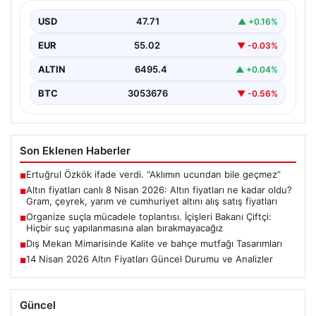
yarım ve cumhuriyet altını alış satış
fiyatları
USD
47.71
▲ +0.16%
EUR
55.02
▼ -0.03%
ALTIN
6495.4
▲ +0.04%
BTC
3053676
▼ -0.56%
Son Eklenen Haberler
Ertuğrul Özkök ifade verdi. “Aklımın ucundan bile geçmez”
■
Altın fiyatları canlı 8 Nisan 2026: Altın fiyatları ne kadar oldu?
■
Gram, çeyrek, yarım ve cumhuriyet altını alış satış fiyatları
Organize suçla mücadele toplantısı. İçişleri Bakanı Çiftçi:
■
Hiçbir suç yapılanmasına alan bırakmayacağız
Dış Mekan Mimarisinde Kalite ve bahçe mutfağı Tasarımları
■
14 Nisan 2026 Altın Fiyatları Güncel Durumu ve Analizler
■
Güncel