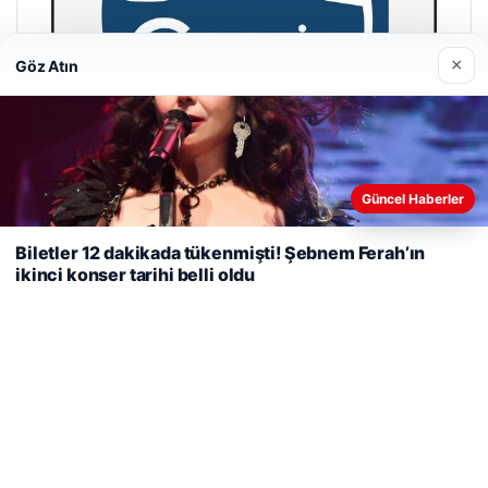
×
Göz Atın
Web sitemizi nasıl kullandığınızı daha iyi anlayabilmek,
Güncel Haberler
deneyiminizi kişiselleştirmek ve geliştirmek amacıyla çerezler
kullanıyoruz.
Çerez Politikamız
Biletler 12 dakikada tükenmişti! Şebnem Ferah’ın
ikinci konser tarihi belli oldu
Reddet
Kabul Et
Cengiz Sigorta
23/06/2026